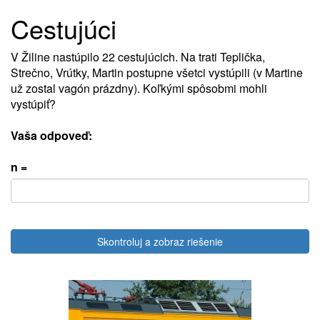
Cestujúci
V Žiline nastúpilo 22 cestujúcich. Na trati Teplička,
Strečno, Vrútky, Martin postupne všetci vystúpili (v Martine
už zostal vagón prázdny). Koľkými spôsobmi mohli
vystúpiť?
Vaša odpoveď:
n =
Skontroluj a zobraz riešenie