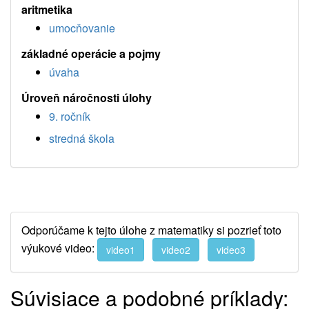
aritmetika
umocňovanie
základné operácie a pojmy
úvaha
Úroveň náročnosti úlohy
9. ročník
stredná škola
Odporúčame k tejto úlohe z matematiky si pozrieť toto
výukové video:
video1
video2
video3
Súvisiace a podobné príklady: