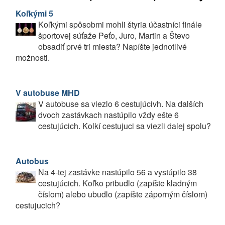
Koľkými 5
Koľkými spôsobmi mohli štyria účastníci finále
športovej súťaže Peťo, Juro, Martin a Števo
obsadiť prvé tri miesta? Napíšte jednotlivé
možnosti.
V autobuse MHD
V autobuse sa viezlo 6 cestujúcivh. Na dalších
dvoch zastávkach nastúpilo vždy ešte 6
cestujúcich. Kolkí cestujuci sa viezli dalej spolu?
Autobus
Na 4-tej zastávke nastúpilo 56 a vystúpilo 38
cestujúcich. Koľko pribudlo (zapíšte kladným
číslom) alebo ubudlo (zapíšte záporným číslom)
cestujucich?