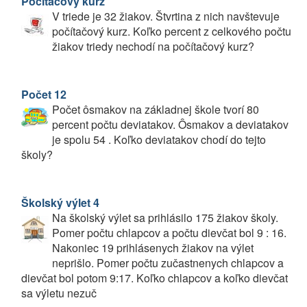
Počítačový kurz
V triede je 32 žiakov. Štvrtina z nich navštevuje
počítačový kurz. Koľko percent z celkového počtu
žiakov triedy nechodí na počítačový kurz?
Počet 12
Počet ôsmakov na základnej škole tvorí 80
percent počtu deviatakov. Ôsmakov a deviatakov
je spolu 54 . Koľko deviatakov chodí do tejto
školy?
Školský výlet 4
Na školský výlet sa prihlásilo 175 žiakov školy.
Pomer počtu chlapcov a počtu dievčat bol 9 : 16.
Nakoniec 19 prihlásenych žiakov na výlet
neprišlo. Pomer počtu zučastnenych chlapcov a
dievčat bol potom 9:17. Koľko chlapcov a koľko dievčat
sa výletu nezuč