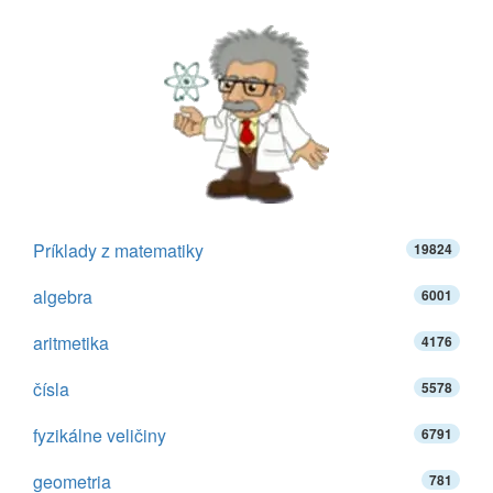
Príklady z matematiky
19824
algebra
6001
aritmetika
4176
čísla
5578
fyzikálne veličiny
6791
geometria
781