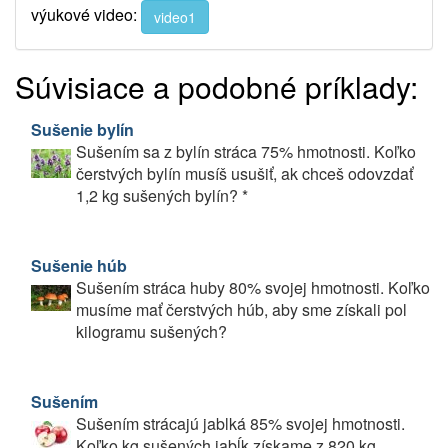
výukové video:
video1
Súvisiace a podobné príklady:
Sušenie bylín
Sušením sa z bylín stráca 75% hmotnosti. Koľko
čerstvých bylín musíš usušiť, ak chceš odovzdať
1,2 kg sušených bylín? *
Sušenie húb
Sušením stráca huby 80% svojej hmotnosti. Koľko
musíme mať čerstvých húb, aby sme získali pol
kilogramu sušených?
Sušením
Sušením strácajú jablká 85% svojej hmotnosti.
Koľko kg sušených jabĺk získame z 820 kg