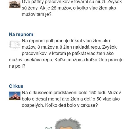
Dve pätiny pracovníkov v továrni sú muži. Zvyšok
sú ženy. Ak je 28 mužov, o koľko viac žien ako
mužov tam je?
Na repnom
Na repnom poli pracuje trikrat viac žien ako
mužov, 8 mužov a 8 žien nakladá repu. Zvyšok
pracovníkov, v ktorom je päťkrát viac žien ako
mužov, osekáva repu. Koľko mužov a koľko žien pracuje
na poli?
Cirkus
Na cirkusovom predstavení bolo 150 ľudí. Mužov
bolo o desať menej ako žien a detí o 50 viac ako
dospelých. Koľko detí bolo v cirkuse?