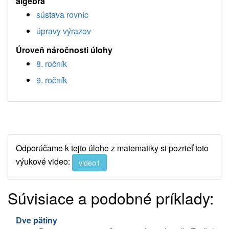
algebra
sústava rovníc
úpravy výrazov
Úroveň náročnosti úlohy
8. ročník
9. ročník
Odporúčame k tejto úlohe z matematiky si pozrieť toto
výukové video:
video1
Súvisiace a podobné príklady:
Dve pätiny