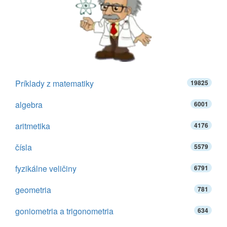
Príklady z matematiky
19825
algebra
6001
aritmetika
4176
čísla
5579
fyzikálne veličiny
6791
geometria
781
goniometria a trigonometria
634