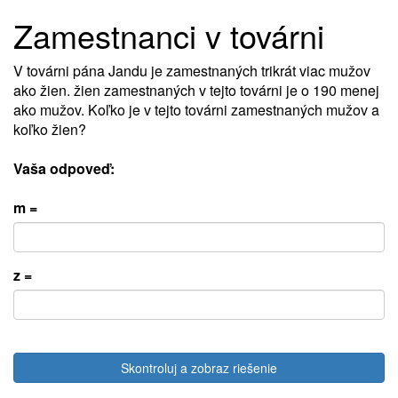
Zamestnanci v továrni
V továrni pána Jandu je zamestnaných trikrát viac mužov
ako žien. žien zamestnaných v tejto továrni je o 190 menej
ako mužov. Koľko je v tejto továrni zamestnaných mužov a
koľko žien?
Vaša odpoveď:
m =
z =
Skontroluj a zobraz riešenie