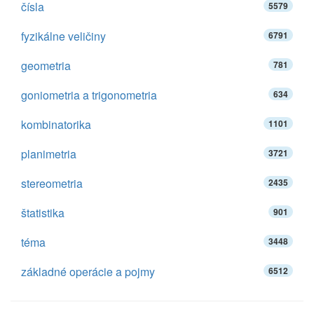
čísla
5579
fyzikálne veličiny
6791
geometria
781
goniometria a trigonometria
634
kombinatorika
1101
planimetria
3721
stereometria
2435
štatistika
901
téma
3448
základné operácie a pojmy
6512