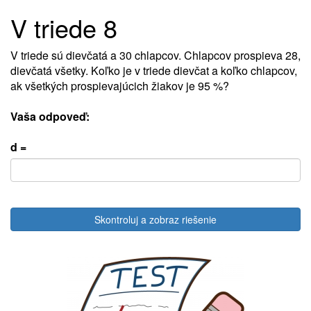
V triede 8
V triede sú dievčatá a 30 chlapcov. Chlapcov prospieva 28,
dievčatá všetky. Koľko je v triede dievčat a koľko chlapcov,
ak všetkých prospievajúcich žiakov je 95 %?
Vaša odpoveď:
d =
Skontroluj a zobraz riešenie