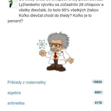
Lyžiarskeho výcviku sa zúčastnilo 28 chlapcov a
všetky dievčatá, čo bolo 95% všetkých žiakov.
Koľko dievčat chodí do triedy? Koľko je to
percent?
Príklady z matematiky
19825
algebra
6001
aritmetika
4176