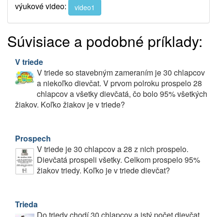
výukové video:
video1
Súvisiace a podobné príklady:
V triede
V triede so stavebným zameraním je 30 chlapcov
a niekoľko dievčat. V prvom polroku prospelo 28
chlapcov a všetky dievčatá, čo bolo 95% všetkých
žiakov. Koľko žiakov je v triede?
Prospech
V triede je 30 chlapcov a 28 z nich prospelo.
Dievčatá prospeli všetky. Celkom prospelo 95%
žiakov triedy. Koľko je v triede dievčat?
Trieda
Do triedy chodí 30 chlapcov a istý počet dievčat.