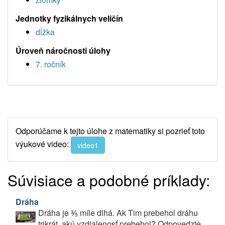
Jednotky fyzikálnych veličín
dĺžka
Úroveň náročnosti úlohy
7. ročník
Odporúčame k tejto úlohe z matematiky si pozrieť toto
výukové video:
video1
Súvisiace a podobné príklady:
Dráha
Dráha je ⅗ míle dlhá. Ak Tim prebehol dráhu
trikrát, akú vzdialenosť prebehol? Odpovedzte