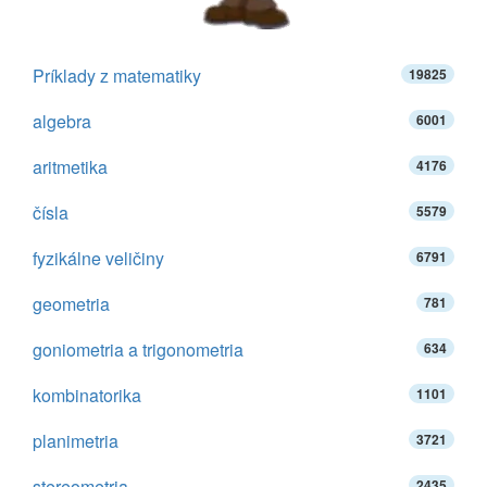
Príklady z matematiky
19825
algebra
6001
aritmetika
4176
čísla
5579
fyzikálne veličiny
6791
geometria
781
goniometria a trigonometria
634
kombinatorika
1101
planimetria
3721
stereometria
2435