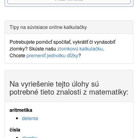
Tipy na súvisiace online kalkulačky
Potrebujete pomôcť spočítať, vykrátiť či vynásobiť
zlomky? Skúste našu
zlomkovú kalkulačku
.
Chcete
premeniť jednotku dĺžky
?
Na vyriešenie tejto úlohy sú
potrebné tieto znalosti z matematiky:
aritmetika
delenie
čísla
zlomky