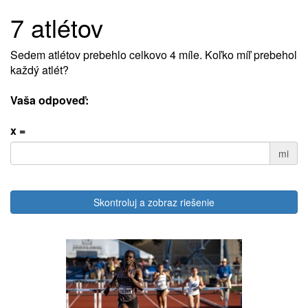
7 atlétov
Sedem atlétov prebehlo celkovo 4 míle. Koľko míľ prebehol
každý atlét?
Vaša odpoveď:
x =
mi
Skontroluj a zobraz riešenie