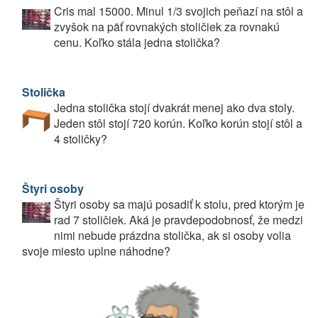
Cris mal 15000. Minul 1/3 svojich peňazí na stôl a
zvyšok na päť rovnakých stoličiek za rovnakú
cenu. Koľko stála jedna stolička?
Stolička
Jedna stolička stojí dvakrát menej ako dva stoly.
Jeden stôl stojí 720 korún. Koľko korún stojí stôl a
4 stoličky?
Štyri osoby
Štyri osoby sa majú posadiť k stolu, pred ktorým je
rad 7 stoličiek. Aká je pravdepodobnosť, že medzi
nimi nebude prázdna stolička, ak si osoby volia
svoje miesto uplne náhodne?