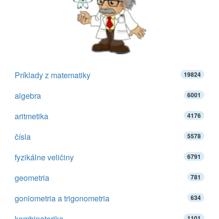
Príklady z matematiky
19824
algebra
6001
aritmetika
4176
čísla
5578
fyzikálne veličiny
6791
geometria
781
goniometria a trigonometria
634
kombinatorika
1101