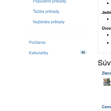
Populárne príklady
Ťažšie príklady
Jedn
Najľahšie príklady
Úrov
Počítanie
Kalkulačky
95
Súv
Zlac
Ceno