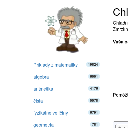
Chl
Chladni
Zmrzlin
Vaša o
Príklady z matematiky
19824
algebra
6001
aritmetika
4176
Pomôžte
čísla
5578
fyzikálne veličiny
6791
geometria
781