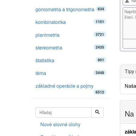
goniometria a trigonometria
634
kombinatorika
1101
planimetria
3721
stereometria
2435
štatistika
901
Tipy 
téma
3448
základné operácie a pojmy
Naš
6512
Na 
Nové slovné úlohy
zákl