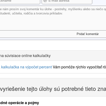
na súvisiace online kalkulačky
a
kalkulačka na výpočet percent
Vám pomôže rýchlo vypočítať rôz
vyriešenie tejto úlohy sú potrebné tieto zn
adné operácie a pojmy