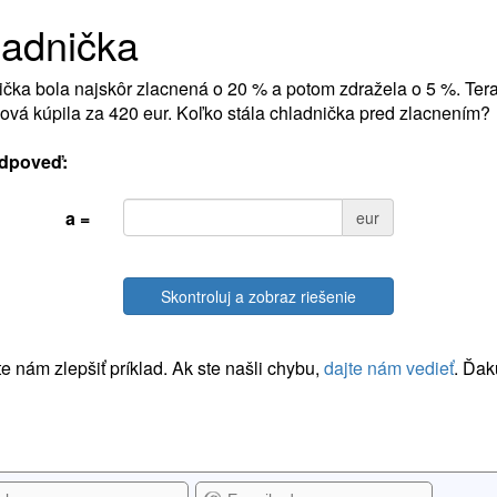
adnička
čka bola najskôr zlacnená o 20 % a potom zdražela o 5 %. Teraz
ová kúpila za 420 eur. Koľko stála chladnička pred zlacnením?
dpoveď:
a =
eur
Skontroluj a zobraz riešenie
 nám zlepšiť príklad. Ak ste našli chybu,
dajte nám vedieť
. Ďak