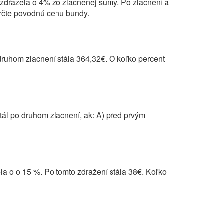
zdražela o 4% zo zlacnenej sumy. Po zlacnení a
Určte povodnú cenu bundy.
ruhom zlacnení stála 364,32€. O koľko percent
tál po druhom zlacnení, ak: A) pred prvým
ela o o 15 %. Po tomto zdražení stála 38€. Koľko