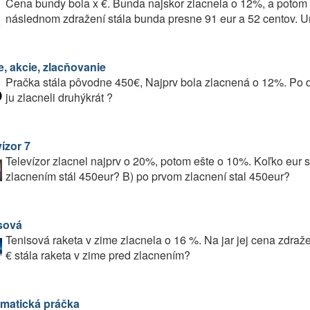
Cena bundy bola x €. Bunda najskor zlacnela o 12%, a potom 
následnom zdražení stála bunda presne 91 eur a 52 centov. 
e, akcie, zlacňovanie
Pračka stála pôvodne 450€, Najprv bola zlacnená o 12%. Po d
ju zlacneli druhýkrát ?
ízor 7
Televízor zlacnel najprv o 20%, potom ešte o 10%. Koľko eur s
zlacnením stál 450eur? B) po prvom zlacnení stal 450eur?
sová
Tenisová raketa v zime zlacnela o 16 %. Na jar jej cena zdraž
€ stála raketa v zime pred zlacnením?
matická práčka