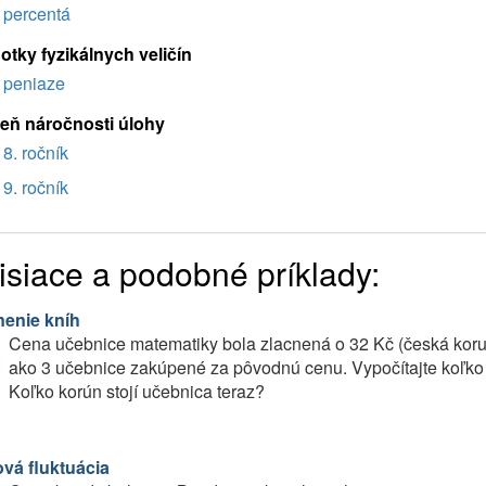
percentá
otky fyzikálnych veličín
peniaze
eň náročnosti úlohy
8. ročník
9. ročník
isiace a podobné príklady:
nenie kníh
Cena učebnice matematiky bola zlacnená o 32 Kč (česká korun
ako 3 učebnice zakúpené za pôvodnú cenu. Vypočítajte koľko 
Koľko korún stojí učebnica teraz?
vá fluktuácia