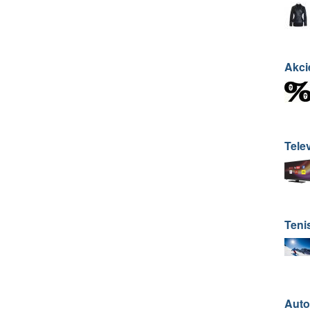
Akci
Telev
Teni
Auto