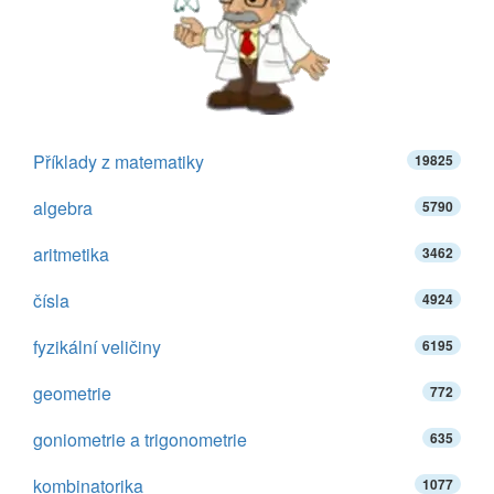
Příklady z matematiky
19825
algebra
5790
aritmetika
3462
čísla
4924
fyzikální veličiny
6195
geometrie
772
goniometrie a trigonometrie
635
kombinatorika
1077