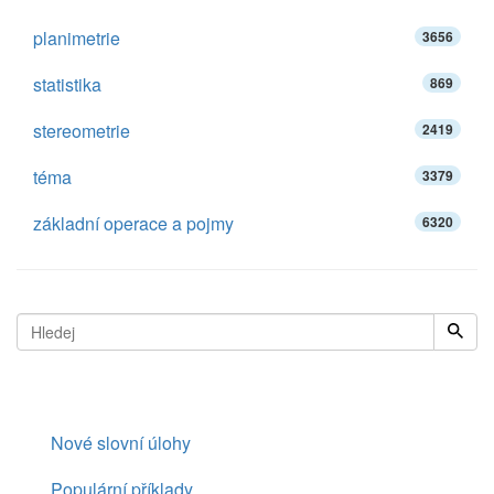
planimetrie
3656
statistika
869
stereometrie
2419
téma
3379
základní operace a pojmy
6320
Nové slovní úlohy
Populární příklady