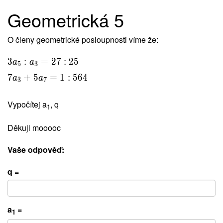
Geometrická 5
O členy geometrické posloupnosti víme že:
3
:
=
2
7
:
2
5
a
a
5
3
7
+
5
=
1
:
5
6
4
a
a
3
7
Vypočítej a
, q
1
Děkuji mooooc
Vaše odpověď:
q =
a
=
1