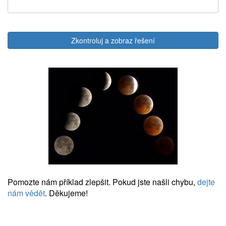
Zkontroluj a zobraz řešení
Pomozte nám příklad zlepšit. Pokud jste našli chybu,
dejte
nám vědět
. Děkujeme!