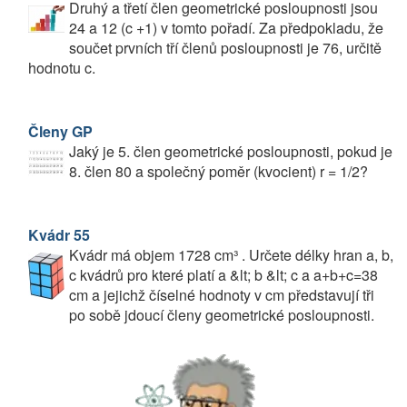
Druhý a třetí člen geometrické posloupnosti jsou
24 a 12 (c +1) v tomto pořadí. Za předpokladu, že
součet prvních tří členů posloupnosti je 76, určitě
hodnotu c.
Členy GP
Jaký je 5. člen geometrické posloupnosti, pokud je
8. člen 80 a společný poměr (kvocient) r = 1/2?
Kvádr 55
Kvádr má objem 1728 cm³ . Určete délky hran a, b,
c kvádrů pro které platí a &lt; b &lt; c a a+b+c=38
cm a jejichž číselné hodnoty v cm představují tři
po sobě jdoucí členy geometrické posloupnosti.