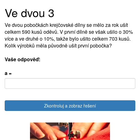
Ve dvou 3
Ve dvou pobočkách krejčovské dílny se mělo za rok ušít
celkem 590 kusů oděvů. V první dílně se však ušilo o 30%
více a ve druhé o 10%, takže bylo ušito celkem 703 kusů.
Kolik výrobků měla původně ušít první pobočka?
Vaše odpověď:
a =
Zkontroluj a zobraz řešení