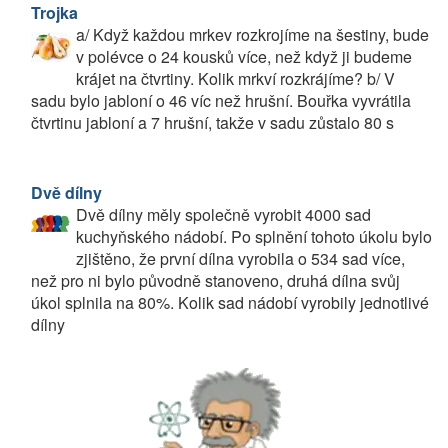
Trojka
a/ Když každou mrkev rozkrojíme na šestiny, bude
v polévce o 24 kousků více, než když ji budeme
krájet na čtvrtiny. Kolik mrkví rozkrájíme? b/ V
sadu bylo jabloní o 46 víc než hrušní. Bouřka vyvrátila
čtvrtinu jabloní a 7 hrušní, takže v sadu zůstalo 80 s
Dvě dílny
Dvě dílny měly společně vyrobit 4000 sad
kuchyňského nádobí. Po splnění tohoto úkolu bylo
zjištěno, že první dílna vyrobila o 534 sad více,
než pro ni bylo původně stanoveno, druhá dílna svůj
úkol splnila na 80%. Kolik sad nádobí vyrobily jednotlivé
dílny