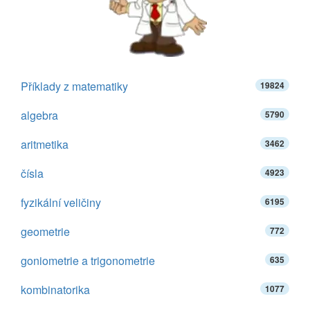
Příklady z matematiky
19824
algebra
5790
aritmetika
3462
čísla
4923
fyzikální veličiny
6195
geometrie
772
goniometrie a trigonometrie
635
kombinatorika
1077