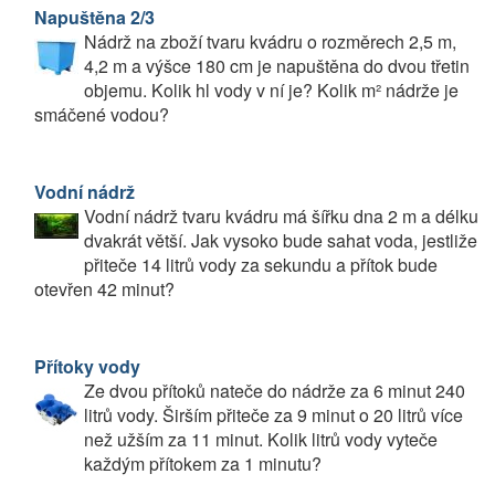
Napuštěna 2/3
Nádrž na zboží tvaru kvádru o rozměrech 2,5 m,
4,2 m a výšce 180 cm je napuštěna do dvou třetin
objemu. Kolik hl vody v ní je? Kolik m² nádrže je
smáčené vodou?
Vodní nádrž
Vodní nádrž tvaru kvádru má šířku dna 2 m a délku
dvakrát větší. Jak vysoko bude sahat voda, jestliže
přiteče 14 litrů vody za sekundu a přítok bude
otevřen 42 minut?
Přítoky vody
Ze dvou přítoků nateče do nádrže za 6 minut 240
litrů vody. Širším přiteče za 9 minut o 20 litrů více
než užším za 11 minut. Kolik litrů vody vyteče
každým přítokem za 1 minutu?