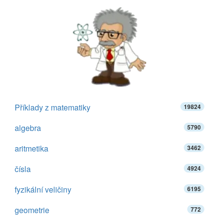
Příklady z matematiky
19824
algebra
5790
aritmetika
3462
čísla
4924
fyzikální veličiny
6195
geometrie
772