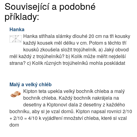
Související a podobné
příklady:
Hanka
Hanka stříhala slámky dlouhé 20 cm na tři kousky
každý kousek měl délku v cm. Potom s těchto tří
kousků zkoušela složit trojúhelník. a) Jaký obvod
měl každý z trojúhelníků? b) Kolik může měřit nejdelší
strana? c) Kolik různých trojúhelníků mohla poskládat
Malý a velký chléb
Kipton teta upekla velký bochník chleba a malý
bochník chleba. Každý bochník nakrájela na
desetiny a Kiptonovi dala 2 desetiny z každého
bochníku, aby si je vzal domů. Kipton napsal rovnici 2/10
+ 2/10 = 4/10 k vyjádření množství chleba, které si vzal
dom