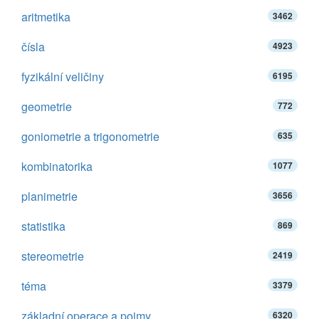
aritmetika
3462
čísla
4923
fyzikální veličiny
6195
geometrie
772
goniometrie a trigonometrie
635
kombinatorika
1077
planimetrie
3656
statistika
869
stereometrie
2419
téma
3379
základní operace a pojmy
6320