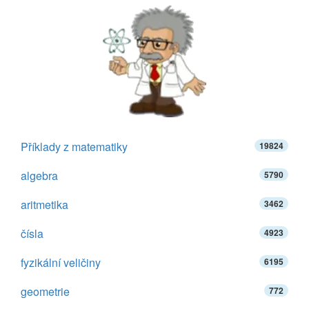
Příklady z matematiky
19824
algebra
5790
aritmetika
3462
čísla
4923
fyzikální veličiny
6195
geometrie
772