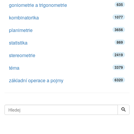
goniometrie a trigonometrie
635
kombinatorika
1077
planimetrie
3656
statistika
869
stereometrie
2419
téma
3379
základní operace a pojmy
6320