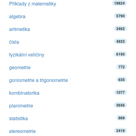
Příklady z matematiky
19824
algebra
5790
aritmetika
3462
čísla
4923
fyzikální veličiny
6195
geometrie
772
goniometrie a trigonometrie
635
kombinatorika
1077
planimetrie
3656
statistika
869
stereometrie
2419