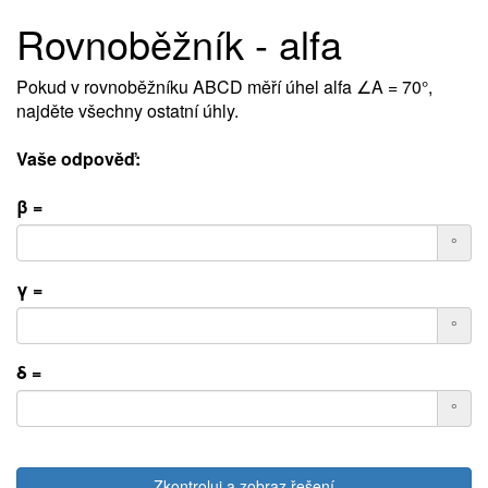
Rovnoběžník - alfa
Pokud v rovnoběžníku ABCD měří úhel alfa ∠A = 70°,
najděte všechny ostatní úhly.
Vaše odpověď:
β =
°
γ =
°
δ =
°
Zkontroluj a zobraz řešení