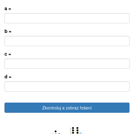
a =
b =
c =
d =
Zkontroluj a zobraz řešení