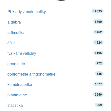
Příklady z matematiky
19825
algebra
5790
aritmetika
3462
čísla
4924
fyzikální veličiny
6195
geometrie
772
goniometrie a trigonometrie
635
kombinatorika
1077
planimetrie
3656
statistika
869