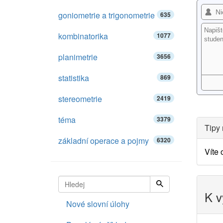
goniometrie a trigonometrie
635
kombinatorika
1077
planimetrie
3656
statistika
869
stereometrie
2419
téma
3379
Tipy 
základní operace a pojmy
6320
Víte
K v
Nové slovní úlohy