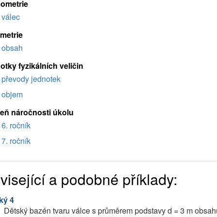
eometrie
válec
imetrie
obsah
tky fyzikálních veličin
převody jednotek
objem
eň náročnosti úkolu
6. ročník
7. ročník
visející a podobné příklady:
ký 4
Dětský bazén tvaru válce s průměrem podstavy d = 3 m obsahuj