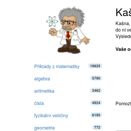
Ka
Kašna, 
do ní v
Výslede
Vaše o
Příklady z matematiky
19825
algebra
5790
aritmetika
3462
čísla
4924
Pomozte
fyzikální veličiny
6195
geometrie
772