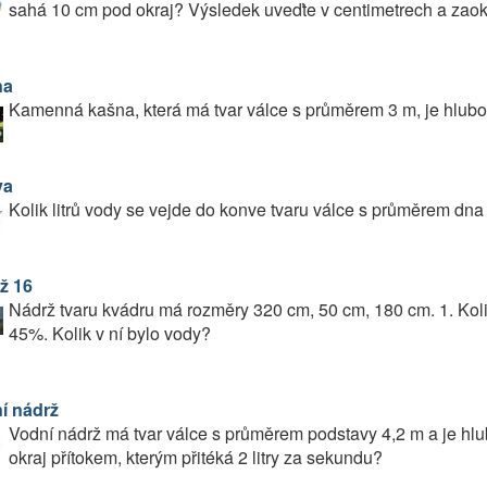
sahá 10 cm pod okraj? Výsledek uveďte v centimetrech a zaokr
na
Kamenná kašna, která má tvar válce s průměrem 3 m, je hlub
va
Kolik litrů vody se vejde do konve tvaru válce s průměrem dn
ž 16
Nádrž tvaru kvádru má rozměry 320 cm, 50 cm, 180 cm. 1. Koli
45%. Kolik v ní bylo vody?
í nádrž
Vodní nádrž má tvar válce s průměrem podstavy 4,2 m a je hlu
okraj přítokem, kterým přitéká 2 litry za sekundu?