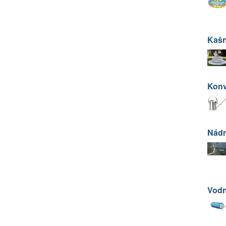
Kaš
Kon
Nádr
Vodn