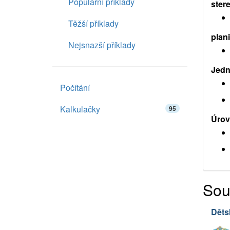
Populární příklady
ster
Těžší příklady
plan
Nejsnazší příklady
Jedno
Počítání
Kalkulačky
95
Úrov
Sou
Děts