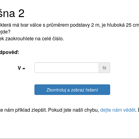
šna 2
která má tvar válce s průměrem podstavy 2 m, je hluboká 25 cm.
ejde?
k zaokrouhlete na celé číslo.
dpověď:
V =
hl
Zkontroluj a zobraz řešení
 nám příklad zlepšit. Pokud jste našli chybu,
dejte nám vědět
.