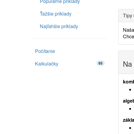
Populárne príklady
Ťažšie príklady
Tipy 
Najľahšie príklady
Naš
Chceš
Počítanie
Na 
Kalkulačky
95
komb
alge
zákl