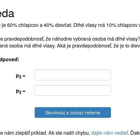
eda
e je 60% chlapcov a 40% dievčat. Dlhé vlasy má 10% chlapcov 
je pravdepodobnosť, že náhodne vybraná osoba má dlhé vlasy
aná osoba má dlhé vlasy. Aká je pravdepodobnosť, že je to die
dpoveď:
p
=
2
p
=
2
Skontroluj a zobraz riešenie
 nám zlepšiť príklad. Ak ste našli chybu,
dajte nám vedieť
. Ďak