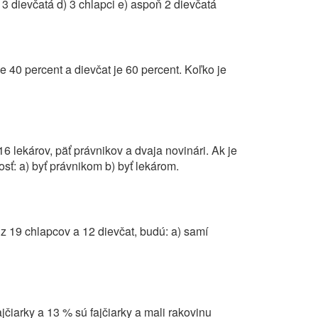
) 3 dievčatá d) 3 chlapci e) aspoň 2 dievčatá
e 40 percent a dievčat je 60 percent. Koľko je
 lekárov, päť právnikov a dvaja novinári. Ak je
ť: a) byť právnikom b) byť lekárom.
 z 19 chlapcov a 12 dievčat, budú: a) samí
jčiarky a 13 % sú fajčiarky a mali rakovinu