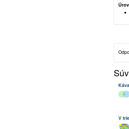
Úrov
Odpor
Súv
Káva
V tri