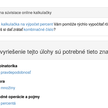
na súvisiace online kalkulačky
a
kalkulačka na výpočet percent
Vám pomôže rýchlo vypočítať rôz
 si dať zrátať
kombinačné číslo
?
vyriešenie tejto úlohy sú potrebné tieto zn
inatorika
pravdepodobnosť
bra
množiny
adné operácie a pojmy
percentá