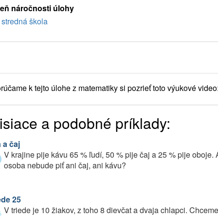
eň náročnosti úlohy
stredná škola
účame k tejto úlohe z matematiky si pozrieť toto výukové video
isiace a podobné príklady:
 a čaj
V krajine pije kávu 65 % ľudí, 50 % pije čaj a 25 % pije oboj
osoba nebude piť ani čaj, ani kávu?
ede 25
V triede je 10 žiakov, z toho 8 dievčat a dvaja chlapci. Chcem