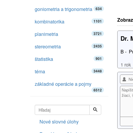
goniometria a trigonometria
634
Zobraz
kombinatorika
1101
planimetria
3721
Dr. 
stereometria
2435
B - P
štatistika
901
1 rok
téma
3448
základné operácie a pojmy
6512
Nové slovné úlohy