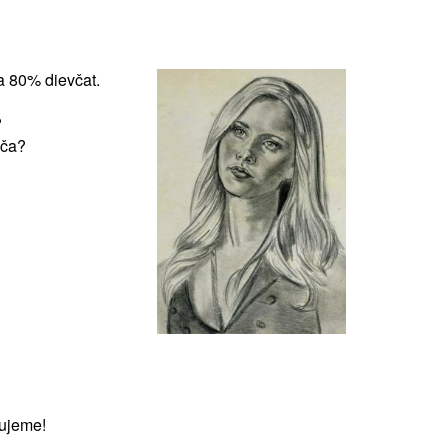
a 80% dievčat.
?
vča?
ujeme!