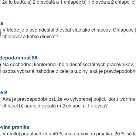
že to budú: a) 2 dievčatá a 1 chlapec b) 1 dievča a 2 chlapci c
da
V triede je o osemdesiat dievčat viac ako chlapcov. Chlapcov j
chlapcov a koľko dievčat?
depodobnosť 86
Na obchodnej konferencii bolo desať sociálnych pracovníkov, 16
osoba vybraná náhodne z celej skupiny, aká je pravdepodobnos
e 9
Aká je pravdepodobnosť, že vo vytvorenej trojici, ktorú tvoríme
chlapci b) samé dievčatá c) 2 chlapci a 1 dievča?
vina prsníka
V určitej populácii žien 40 % malo rakovinu prsníka, 20 % sú fa