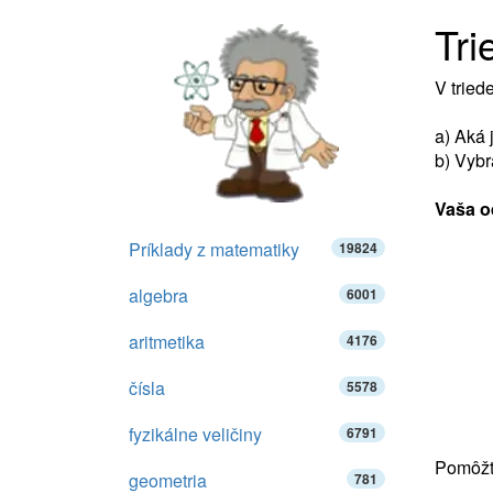
Tri
V tried
a) Aká 
b) Vybr
Vaša o
Príklady z matematiky
19824
algebra
6001
aritmetika
4176
čísla
5578
fyzikálne veličiny
6791
Pomôžte
geometria
781