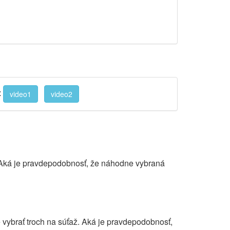
:
video1
video2
e. Aká je pravdepodobnosť, že náhodne vybraná
e vybrať troch na súťaž. Aká je pravdepodobnosť,