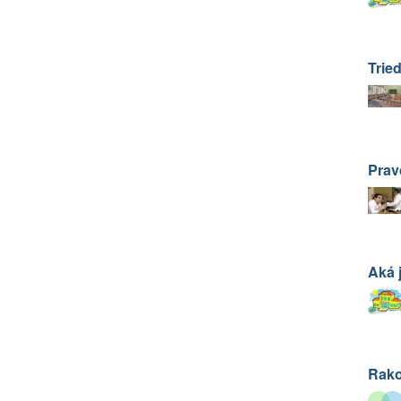
Trie
Prav
Aká j
Rako