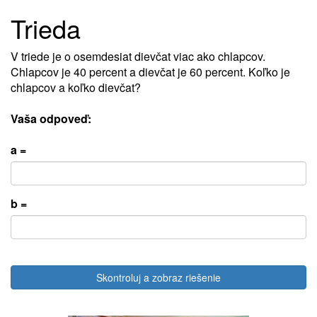
Trieda
V triede je o osemdesiat dievčat viac ako chlapcov.
Chlapcov je 40 percent a dievčat je 60 percent. Koľko je
chlapcov a koľko dievčat?
Vaša odpoveď:
a =
b =
Skontroluj a zobraz riešenie