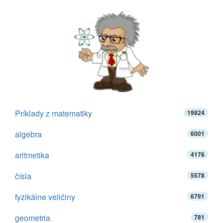
Príklady z matematiky
19824
algebra
6001
aritmetika
4176
čísla
5578
fyzikálne veličiny
6791
geometria
781