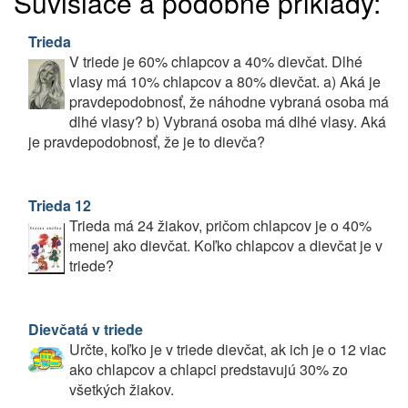
Súvisiace a podobné príklady:
Trieda
V triede je 60% chlapcov a 40% dievčat. Dlhé
vlasy má 10% chlapcov a 80% dievčat. a) Aká je
pravdepodobnosť, že náhodne vybraná osoba má
dlhé vlasy? b) Vybraná osoba má dlhé vlasy. Aká
je pravdepodobnosť, že je to dievča?
Trieda 12
Trieda má 24 žiakov, pričom chlapcov je o 40%
menej ako dievčat. Koľko chlapcov a dievčat je v
triede?
Dievčatá v triede
Určte, koľko je v triede dievčat, ak ich je o 12 viac
ako chlapcov a chlapci predstavujú 30% zo
všetkých žiakov.