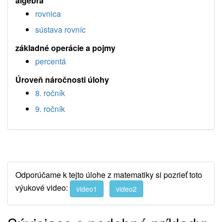
algebra
rovnica
sústava rovníc
základné operácie a pojmy
percentá
Úroveň náročnosti úlohy
8. ročník
9. ročník
Odporúčame k tejto úlohe z matematiky si pozrieť toto
výukové video:
video1
video2