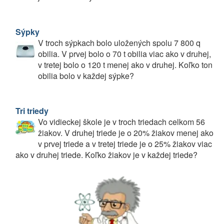
Sýpky
V troch sýpkach bolo uložených spolu 7 800 q
obilia. V prvej bolo o 70 t obilia viac ako v druhej,
v tretej bolo o 120 t menej ako v druhej. Koľko ton
obilia bolo v každej sýpke?
Tri triedy
Vo vidieckej škole je v troch triedach celkom 56
žiakov. V druhej triede je o 20% žiakov menej ako
v prvej triede a v tretej triede je o 25% žiakov viac
ako v druhej triede. Koľko žiakov je v každej triede?