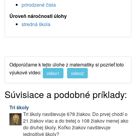
prirodzené čísla
Úroveň náročnosti úlohy
stredná škola
Odporúčame k tejto úlohe z matematiky si pozrieť toto
výukové video:
video1
video2
Súvisiace a podobné príklady:
Tri školy
Tri školy navštevuje 678 žiakov. Do prvej chodí o
21 žiakov viac a do tretej o 108 žiakov menej ako
do druhej školy. Koľko žiakov navštevuje
jednotlivé školy?