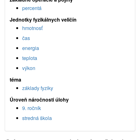
percentá
Jednotky fyzikálnych veličín
hmotnosť
čas
energia
teplota
výkon
téma
základy fyziky
Úroveň náročnosti úlohy
9. ročník
stredná škola