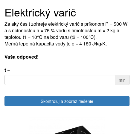
Elektrický varič
Za aký čas t zohreje elektrický varič s príkonom P = 500 W
a s účinnosťou n = 75 % vodu s hmotnosťou m = 2 kg a
teplotou t1 = 10°C na bod varu (t2 = 100°C).
Merná tepelná kapacita vody je c = 4 180 J/kg/K.
Vaša odpoveď:
t =
min
Skontroluj a zobraz riešenie