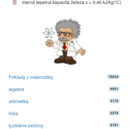
merná tepelná kapacita železa c = 0,46 kJ/kg/°C)
Príklady z matematiky
19824
algebra
6001
aritmetika
4176
čísla
5578
fyzikálne veličiny
6791