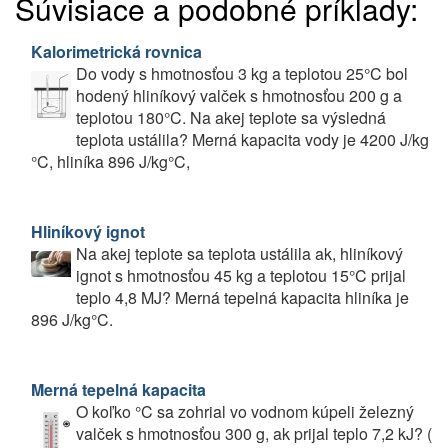
Súvisiace a podobné príklady:
Kalorimetrická rovnica
Do vody s hmotnosťou 3 kg a teplotou 25°C bol
hodený hliníkový valček s hmotnosťou 200 g a
teplotou 180°C. Na akej teplote sa výsledná
teplota ustálila? Merná kapacita vody je 4200 J/kg
°C, hliníka 896 J/kg°C,
Hliníkový ignot
Na akej teplote sa teplota ustálila ak, hliníkový
ignot s hmotnosťou 45 kg a teplotou 15°C prijal
teplo 4,8 MJ? Merná tepelná kapacita hliníka je
896 J/kg°C.
Merná tepelná kapacita
O koľko °C sa zohrial vo vodnom kúpeli železný
valček s hmotnosťou 300 g, ak prijal teplo 7,2 kJ? (