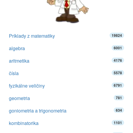
Príklady z matematiky
19824
algebra
6001
aritmetika
4176
čísla
5578
fyzikálne veličiny
6791
geometria
781
goniometria a trigonometria
634
kombinatorika
1101