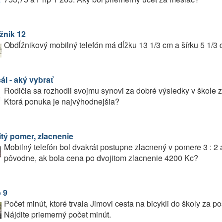
žnik 12
Obdĺžnikový mobilný telefón má dĺžku 13 1/3 cm a šírku 5 1/3 
ál - aký vybrať
Rodičia sa rozhodli svojmu synovi za dobré výsledky v škole za
Ktorá ponuka je najvýhodnejšia?
itý pomer, zlacnenie
Mobilný telefón bol dvakrát postupne zlacnený v pomere 3 : 2 a
pôvodne, ak bola cena po dvojitom zlacnenie 4200 Kc?
 9
Počet minút, ktoré trvala Jimovi cesta na bicykli do školy za po
Nájdite priemerný počet minút.