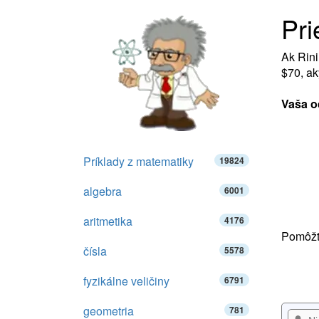
Pr
Ak Rini
$70, ak
Vaša o
Príklady z matematiky
19824
algebra
6001
aritmetika
4176
Pomôžte
čísla
5578
fyzikálne veličiny
6791
geometria
781