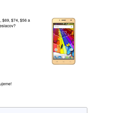
, $69, $74, $56 a
mesiacov?
ujeme!