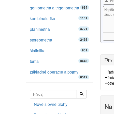
goniometria a trigonometria
634
kombinatorika
1101
planimetria
3721
stereometria
2435
štatistika
901
Tipy 
téma
3448
základné operácie a pojmy
Hľad
Hľad
6512
Potre
Nové slovné úlohy
Na 