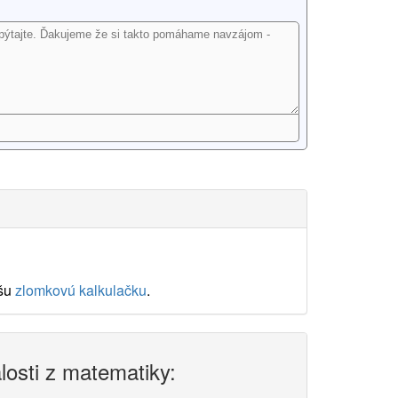
ašu
zlomkovú kalkulačku
.
alosti z matematiky: