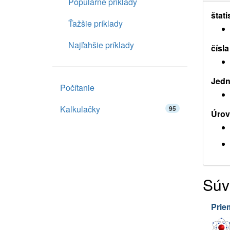
Populárne príklady
štati
Ťažšie príklady
Najľahšie príklady
čísla
Jedn
Počítanie
Kalkulačky
95
Úrov
Súv
Prie