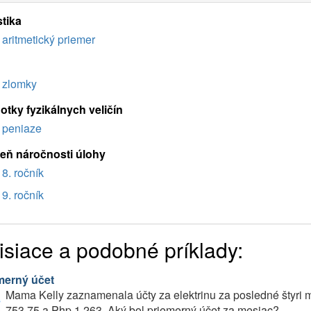
stika
aritmetický priemer
zlomky
otky fyzikálnych veličín
peniaze
eň náročnosti úlohy
8. ročník
9. ročník
isiace a podobné príklady:
merný účet
Mama Kelly zaznamenala účty za elektrinu za posledné štyri 
753,75 a Php 1 263. Aký bol priemerný účet za mesiac?