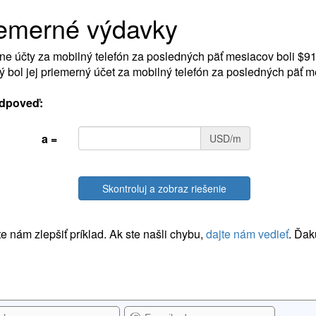
iemerné výdavky
ne účty za mobilný telefón za posledných päť mesiacov boli $91
ý bol jej priemerný účet za mobilný telefón za posledných päť 
dpoveď:
a =
USD/m
Skontroluj a zobraz riešenie
 nám zlepšiť príklad. Ak ste našli chybu,
dajte nám vedieť
. Ďak