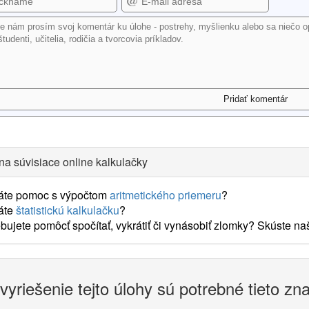
na súvisiace online kalkulačky
áte pomoc s výpočtom
aritmetického priemeru
?
áte
štatistickú kalkulačku
?
bujete pomôcť spočítať, vykrátiť či vynásobiť zlomky? Skúste n
vyriešenie tejto úlohy sú potrebné tieto zn