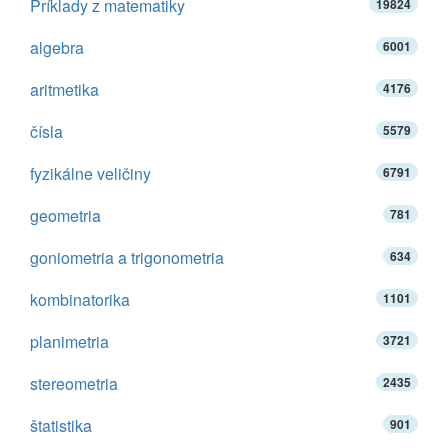
Príklady z matematiky
19824
algebra
6001
aritmetika
4176
čísla
5579
fyzikálne veličiny
6791
geometria
781
goniometria a trigonometria
634
kombinatorika
1101
planimetria
3721
stereometria
2435
štatistika
901