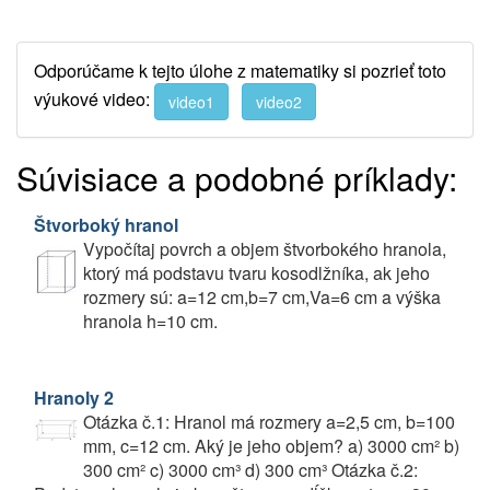
Odporúčame k tejto úlohe z matematiky si pozrieť toto
výukové video:
video1
video2
Súvisiace a podobné príklady:
Štvorboký hranol
Vypočítaj povrch a objem štvorbokého hranola,
ktorý má podstavu tvaru kosodlžníka, ak jeho
rozmery sú: a=12 cm,b=7 cm,Va=6 cm a výška
hranola h=10 cm.
Hranoly 2
Otázka č.1: Hranol má rozmery a=2,5 cm, b=100
mm, c=12 cm. Aký je jeho objem? a) 3000 cm² b)
300 cm² c) 3000 cm³ d) 300 cm³ Otázka č.2: