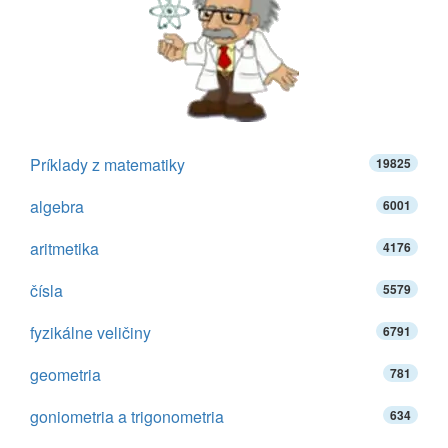
Príklady z matematiky
19825
algebra
6001
aritmetika
4176
čísla
5579
fyzikálne veličiny
6791
geometria
781
goniometria a trigonometria
634