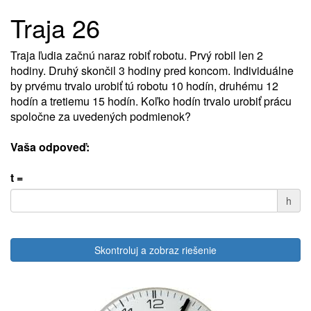
Traja 26
Traja ľudia začnú naraz robiť robotu. Prvý robil len 2
hodiny. Druhý skončil 3 hodiny pred koncom. Individuálne
by prvému trvalo urobiť tú robotu 10 hodín, druhému 12
hodín a tretiemu 15 hodín. Koľko hodín trvalo urobiť prácu
spoločne za uvedených podmienok?
Vaša odpoveď:
t =
h
Skontroluj a zobraz riešenie