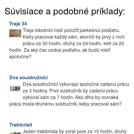
Súvisiace a podobné príklady:
Traja 34
Traja robotníci mali položiť parketovú podlahu.
Keby pracoval každý sám, skončil by prvý z nich
prácu za 30 hodín, druhý za 24 hodín, tretí za 20
hodín. Za aký čas urobia podlahu, ak budú robiť
spoločne?
Dva soustružníci
Dva soustružníci vykonajú spoločne zadanú prácu
za 3 hodiny. Prvý sústružník by zadanú prácu
vykonal sám za 7 hodín. Ako dlho by rovnaká
práca trvala druhému sústružník, keby pracoval sám?
Traktoristi
Jeden traktorista by zoral pole za 15 hodín, druhý