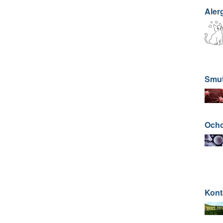
Aler
Smut
Ocho
Kont