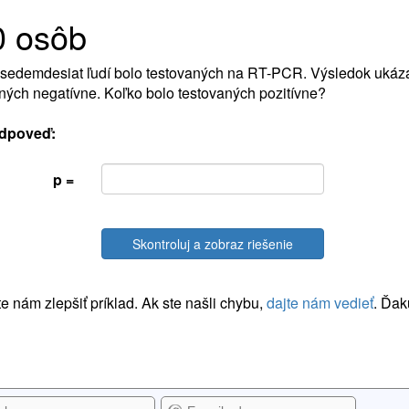
0 osôb
sedemdesiat ľudí bolo testovaných na RT-PCR. Výsledok ukáza
ných negatívne. Koľko bolo testovaných pozitívne?
dpoveď:
p =
Skontroluj a zobraz riešenie
 nám zlepšiť príklad. Ak ste našli chybu,
dajte nám vedieť
. Ďak