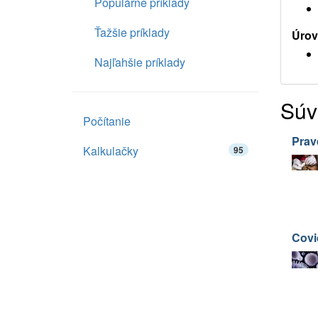
Populárne príklady
Ťažšie príklady
Úrov
Najľahšie príklady
Súv
Počítanie
Prav
Kalkulačky
95
Covi