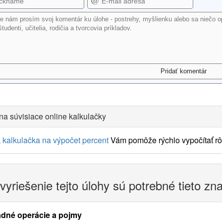
na súvisiace online kalkulačky
a
kalkulačka na výpočet percent
Vám pomôže rýchlo vypočítať rôz
vyriešenie tejto úlohy sú potrebné tieto zn
adné operácie a pojmy