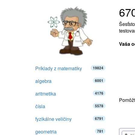
67
Šesťsto
testova
Vaša o
Príklady z matematiky
19824
algebra
6001
aritmetika
4176
Pomôžte
čísla
5578
fyzikálne veličiny
6791
geometria
781