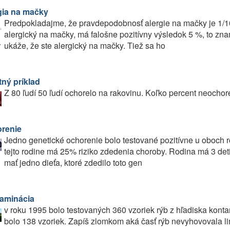
gia na mačky
Predpokladajme, že pravdepodobnosť alergie na mačky je 1/100
alergický na mačky, má falošne pozitívny výsledok 5 %, to zn
ukáže, že ste alergický na mačky. Tiež sa ho
ný príklad
Z 80 ľudí 50 ľudí ochorelo na rakovinu. Koľko percent neochor
renie
Jedno genetické ochorenie bolo testované pozitívne u oboch r
tejto rodine má 25% riziko zdedenia choroby. Rodina má 3 det
mať jedno dieťa, ktoré zdedilo toto gen
aminácia
v roku 1995 bolo testovaných 360 vzoriek rýb z hľadiska kon
bolo 138 vzoriek. Zapíš zlomkom aká časť rýb nevyhovovala li