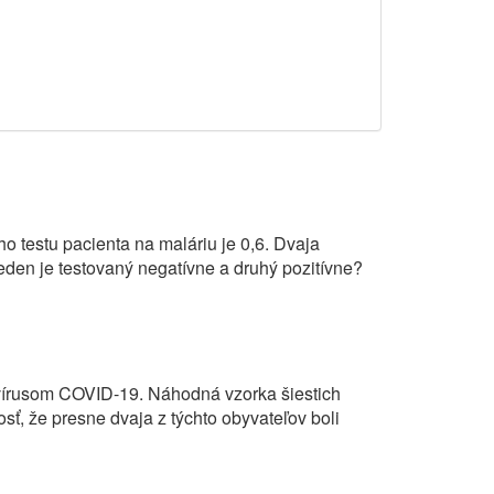
 testu pacienta na maláriu je 0,6. Dvaja
jeden je testovaný negatívne a druhý pozitívne?
vírusom COVID-19. Náhodná vzorka šiestich
ť, že presne dvaja z týchto obyvateľov boli