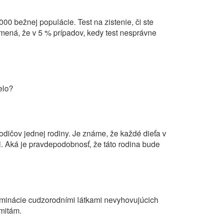
0 bežnej populácie. Test na zistenie, či ste
amená, že v 5 % prípadov, kedy test nesprávne
elo?
odičov jednej rodiny. Je známe, že každé dieťa v
i. Aká je pravdepodobnosť, že táto rodina bude
taminácie cudzorodními látkami nevyhovujúcich
mitám.