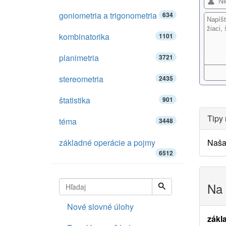
goniometria a trigonometria
634
kombinatorika
1101
planimetria
3721
stereometria
2435
štatistika
901
Tipy 
téma
3448
základné operácie a pojmy
Naš
6512
Na 
Nové slovné úlohy
zákl