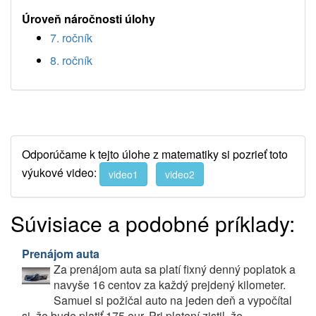
Úroveň náročnosti úlohy
7. ročník
8. ročník
Odporúčame k tejto úlohe z matematiky si pozrieť toto
výukové video:
video1
video2
Súvisiace a podobné príklady:
Prenájom auta
Za prenájom auta sa platí fixný denný poplatok a
navyše 16 centov za každý prejdený kilometer.
Samuel si požičal auto na jeden deň a vypočítal
si, že bude platiť 175 eur. Pri platení zistil, že