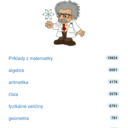
Príklady z matematiky
19824
algebra
6001
aritmetika
4176
čísla
5578
fyzikálne veličiny
6791
geometria
781