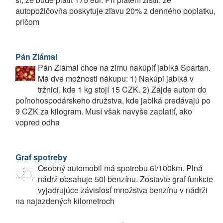
autopožičovňa poskytuje zľavu 20% z denného poplatku,
pričom
Pán Zlámal
Pán Zlámal chce na zimu nakúpiť jablká Spartan.
Má dve možnosti nákupu: 1) Nakúpi jablká v
tržnici, kde 1 kg stojí 15 CZK. 2) Zájde autom do
poľnohospodárskeho družstva, kde jablká predávajú po
9 CZK za kilogram. Musí však navyše zaplatiť, ako
vopred odha
Graf spotreby
Osobný automobil má spotrebu 6l/100km. Plná
nádrž obsahuje 50l benzínu. Zostavte graf funkcie
vyjadrujúce závislosť množstva benzínu v nádrži
na najazdených kilometroch