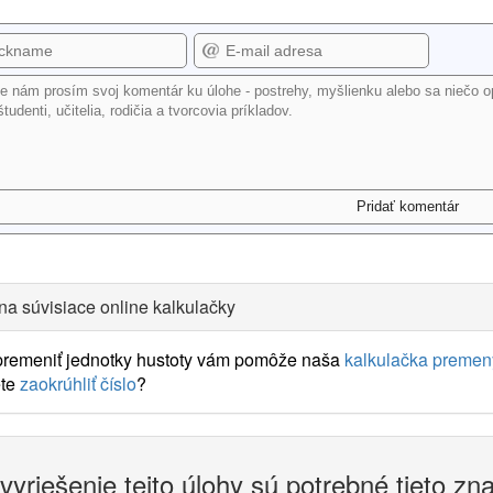
na súvisiace online kalkulačky
 premeniť jednotky hustoty vám pomôže naša
kalkulačka premeny
te
zaokrúhliť číslo
?
vyriešenie tejto úlohy sú potrebné tieto zn