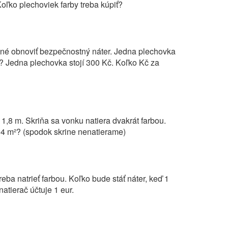
oľko plechoviek farby treba kúpiť?
né obnoviť bezpečnostný náter. Jedna plechovka
iť? Jedna plechovka stojí 300 Kč. Koľko Kč za
1,8 m. Skriňa sa vonku natiera dvakrát farbou.
a 4 m²? (spodok skrine nenatierame)
ba natrieť farbou. Koľko bude stáť náter, keď 1
 natierač účtuje 1 eur.