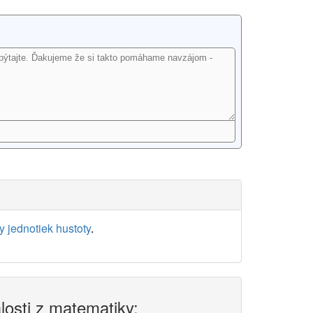
 jednotiek hustoty
.
alosti z matematiky: