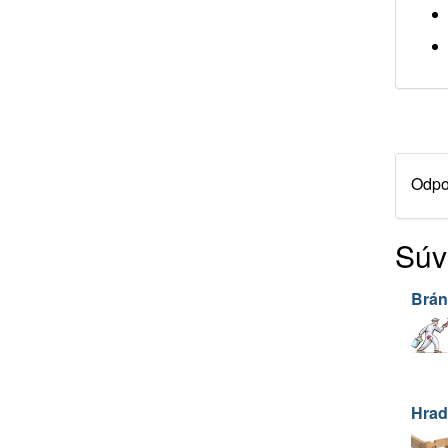
Odpor
Súv
Brán
Hrad