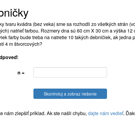
bničky
y tvaru kvádra (bez veka) sme sa rozhodli zo všetkých strán (vo
ých) natrieť farbou. Rozmery dna sú 60 cm X 30 cm a výška 12
iek farby bude treba na natretie 10 takých debničiek, ak jedna 
etí 4 m štvorcových?
dpoveď:
n =
Skontroluj a zobraz riešenie
 nám zlepšiť príklad. Ak ste našli chybu,
dajte nám vedieť
. Ďak