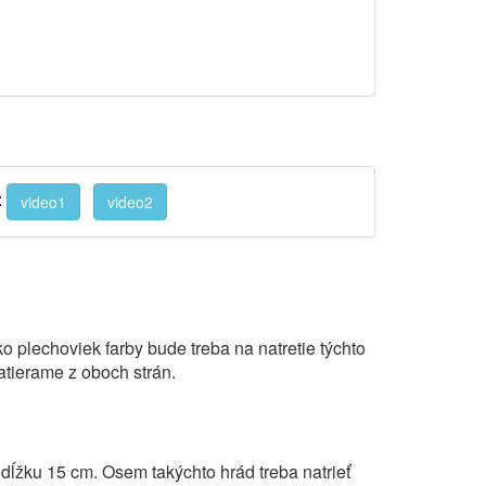
:
video1
video2
 plechoviek farby bude treba na natretie týchto
atierame z oboch strán.
 dĺžku 15 cm. Osem takýchto hrád treba natrieť