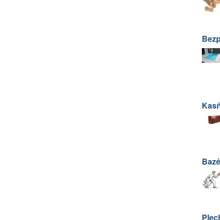
Bezp
Kas
Bazé
Plec