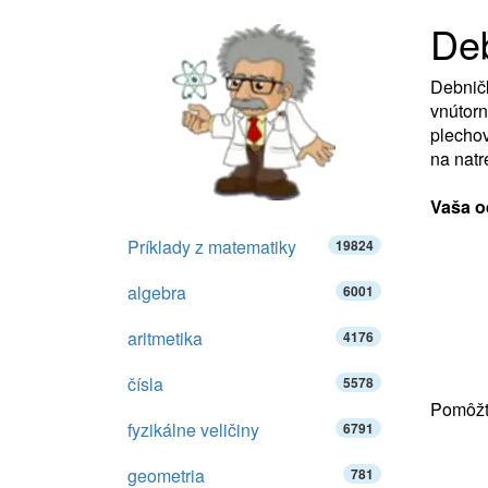
De
Debničk
vnútorn
plechov
na natr
Vaša o
Príklady z matematiky
19824
algebra
6001
aritmetika
4176
čísla
5578
Pomôžte
fyzikálne veličiny
6791
geometria
781