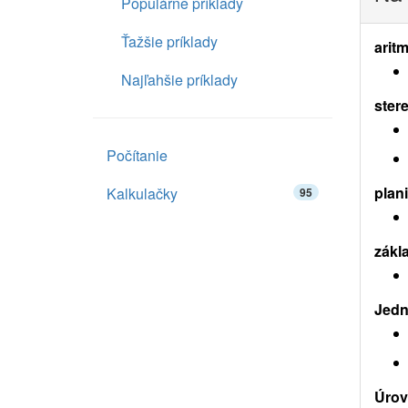
Populárne príklady
Ťažšie príklady
aritm
Najľahšie príklady
ster
Počítanie
plan
Kalkulačky
95
zákl
Jedn
Úrov