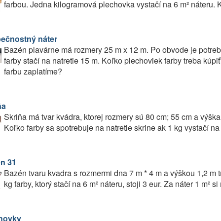
farbou. Jedna kilogramová plechovka vystačí na 6 m² náteru. K
ečnostný náter
Bazén plavárne má rozmery 25 m x 12 m. Po obvode je potreb
farby stačí na natretie 15 m. Koľko plechoviek farby treba kúp
farbu zaplatíme?
ňa
Skriňa má tvar kvádra, ktorej rozmery sú 80 cm; 55 cm a výška 
Koľko farby sa spotrebuje na natretie skrine ak 1 kg vystačí n
n 31
Bazén tvaru kvadra s rozmermi dna 7 m * 4 m a výškou 1,2 m tre
kg farby, ktorý stačí na 6 m² náteru, stoji 3 eur. Za náter 1 m² si
hovky