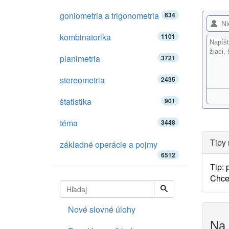
goniometria a trigonometria
634
kombinatorika
1101
planimetria
3721
stereometria
2435
štatistika
901
téma
3448
Tipy 
základné operácie a pojmy
6512
Tip:
Chce
Nové slovné úlohy
Na 