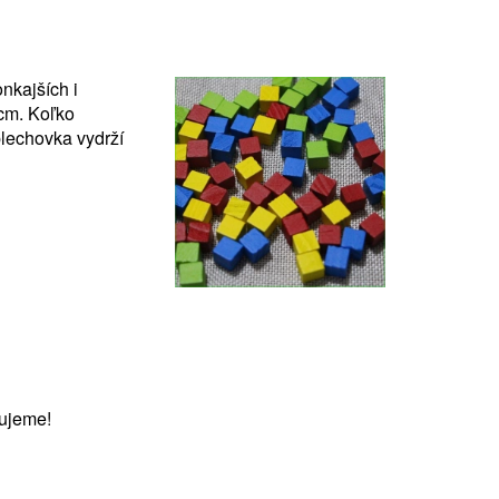
nkajších i
 cm. Koľko
plechovka vydrží
ujeme!