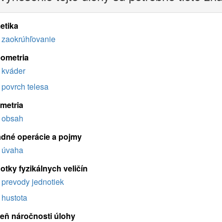
etika
zaokrúhľovanie
eometria
kváder
povrch telesa
imetria
obsah
adné operácie a pojmy
úvaha
otky fyzikálnych veličín
prevody jednotiek
hustota
eň náročnosti úlohy