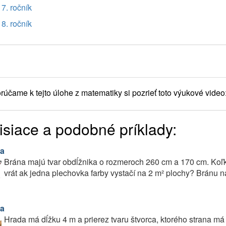
7. ročník
8. ročník
účame k tejto úlohe z matematiky si pozrieť toto výukové video
isiace a podobné príklady:
a
Brána majú tvar obdĺžnika o rozmeroch 260 cm a 170 cm. Koľko
vrát ak jedna plechovka farby vystačí na 2 m² plochy? Bránu n
a
Hrada má dĺžku 4 m a prierez tvaru štvorca, ktorého strana má