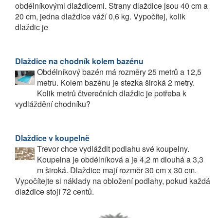
obdélníkovými dlaždicemi. Strany dlaždice jsou 40 cm a
20 cm, jedna dlaždice váží 0,6 kg. Vypočítej, kolik
dlaždic je
Dlaždice na chodník kolem bazénu
Obdélníkový bazén má rozměry 25 metrů a 12,5
metru. Kolem bazénu je stezka široká 2 metry.
Kolik metrů čtverečních dlaždic je potřeba k
vydláždění chodníku?
Dlaždice v koupelně
Trevor chce vydláždit podlahu své koupelny.
Koupelna je obdélníková a je 4,2 m dlouhá a 3,3
m široká. Dlaždice mají rozměr 30 cm x 30 cm.
Vypočítejte si náklady na obložení podlahy, pokud každá
dlaždice stojí 72 centů.