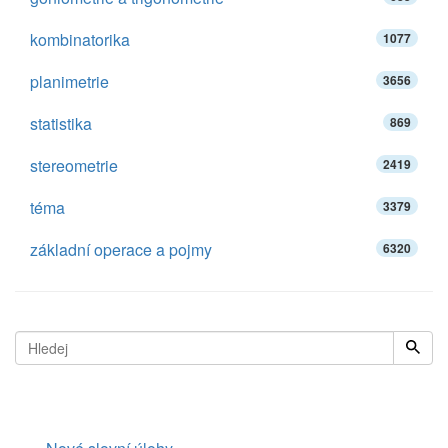
kombinatorika
1077
planimetrie
3656
statistika
869
stereometrie
2419
téma
3379
základní operace a pojmy
6320