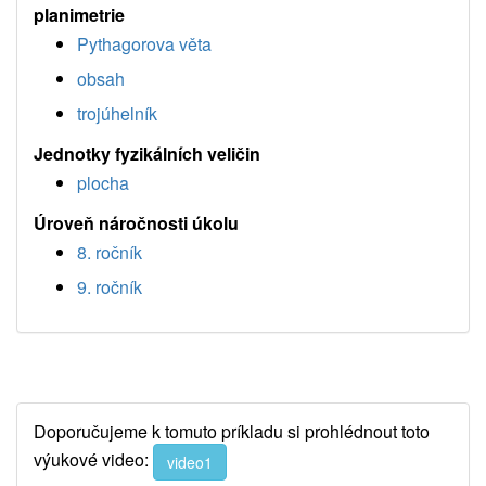
planimetrie
Pythagorova věta
obsah
trojúhelník
Jednotky fyzikálních veličin
plocha
Úroveň náročnosti úkolu
8. ročník
9. ročník
Doporučujeme k tomuto príkladu si prohlédnout toto
výukové video:
video1