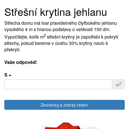
Střešní krytina jehlanu
Střecha domu má tvar pravidelného čtyřbokého jehlanu
vysokého 4 m s hranou podstavy o velikosti 100 dm.
2
Vypočítejte, kolik m
střešní krytiny je zapotřebí k pokrytí
střechy, pokud bereme v úvahu 30% krytiny navíc k
překrytí.
Vaše odpověď:
S =
2
m
Zkontroluj a zobraz řešení