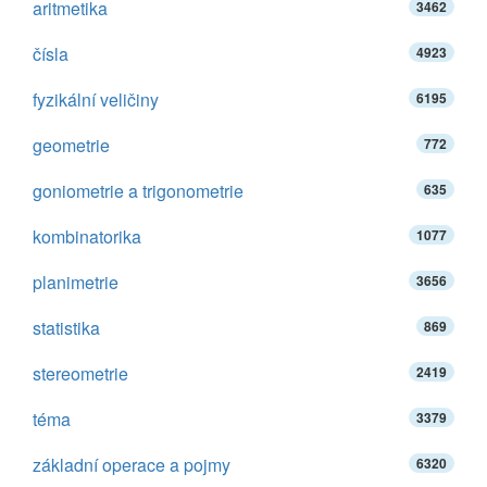
aritmetika
3462
čísla
4923
fyzikální veličiny
6195
geometrie
772
goniometrie a trigonometrie
635
kombinatorika
1077
planimetrie
3656
statistika
869
stereometrie
2419
téma
3379
základní operace a pojmy
6320