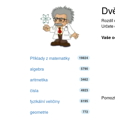
Dvě
Rozdíl d
Určete 
Vaše o
Příklady z matematiky
19824
algebra
5790
aritmetika
3462
čísla
4923
Pomozte
fyzikální veličiny
6195
geometrie
772