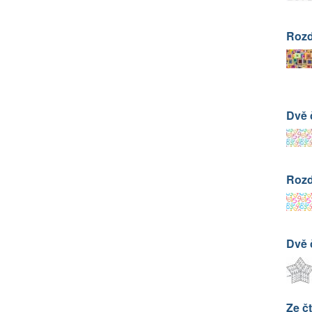
Rozd
Dvě 
Rozd
Dvě 
Ze čt