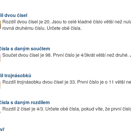
íl dvou čísel
Rozdíl dvou čísel je 20. Jsou to celé kladné číslo větší než n
rovná druhému číslu. Určete obě čísla.
čísla s daným součtem
Součet dvou čísel je 98. První číslo je 4/3krát větší než druhé. 
íl trojnásobků
Rozdíl trojnásobku dvou čísel je 33. První číslo je o 11 větší 
čísla s daným rozdílem
Rozdíl 2 čísel je 4/3. Určete obě čísla, pokud víte, že první čís
yř