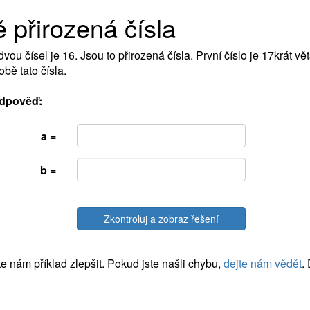
 přirozená čísla
vou čísel je 16. Jsou to přirozená čísla. První číslo je 17krát vět
obě tato čísla.
dpověď:
a =
b =
Zkontroluj a zobraz řešení
 nám příklad zlepšit. Pokud jste našli chybu,
dejte nám vědět
.