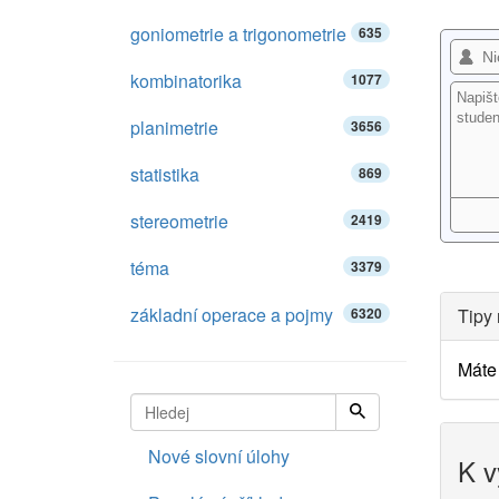
goniometrie a trigonometrie
635
kombinatorika
1077
planimetrie
3656
statistika
869
stereometrie
2419
téma
3379
základní operace a pojmy
6320
Tipy 
Máte 
Nové slovní úlohy
K v