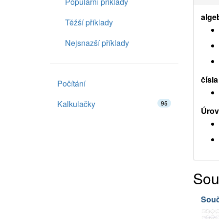
Populární příklady
alge
Těžší příklady
Nejsnazší příklady
čísla
Počítání
Kalkulačky
95
Úrov
Sou
Souč