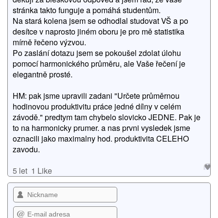
stránka takto funguje a pomáhá studentům.
Na stará kolena jsem se odhodlal studovat VŠ a po
desítce v naprosto jiném oboru je pro mě statistika
mírně řečeno výzvou.
Po zaslání dotazu jsem se pokoušel zdolat úlohu
pomocí harmonického průměru, ale Vaše řečení je
elegantně prosté.
HM: pak jsme upravili zadani "Určete průměrnou
hodinovou produktivitu práce jedné dílny v celém
závodě." predtym tam chybelo slovicko JEDNE. Pak je
to na harmonicky prumer. a nas prvni vysledek jsme
oznacili jako maximalny hod. produktivita CELEHO
zavodu.
5 let
1 Like