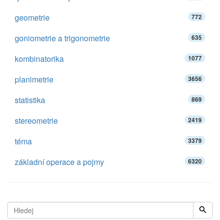
geometrie
772
goniometrie a trigonometrie
635
kombinatorika
1077
planimetrie
3656
statistika
869
stereometrie
2419
téma
3379
základní operace a pojmy
6320