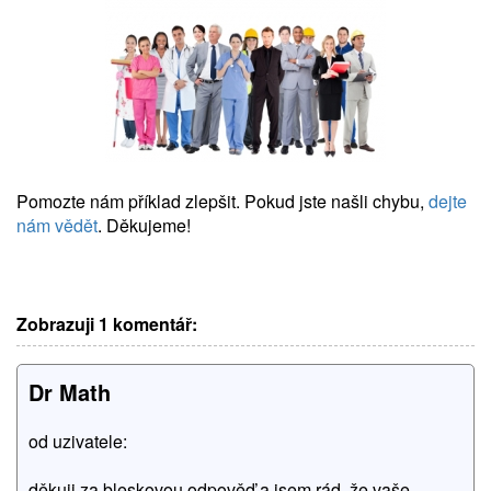
Pomozte nám příklad zlepšit. Pokud jste našli chybu,
dejte
nám vědět
. Děkujeme!
Zobrazuji 1 komentář:
Dr Math
od uzivatele:
děkuji za bleskovou odpověď a jsem rád, že vaše