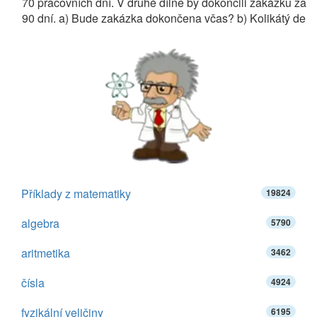
70 pracovních dní. V druhé dílně by dokončili zakázku za
90 dní. a) Bude zakázka dokončena včas? b) Kolikátý de
Příklady z matematiky
19824
algebra
5790
aritmetika
3462
čísla
4924
fyzikální veličiny
6195