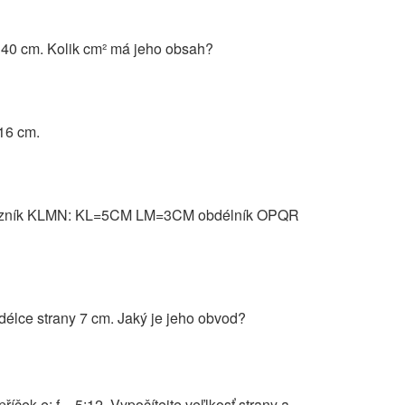
e 40 cm. Kolik cm² má jeho obsah?
16 cm.
y odlzník KLMN: KL=5CM LM=3CM obdélník OPQR
 délce strany 7 cm. Jaký je jeho obvod?
říček e: f = 5:12. Vypočítejte veľlkosť strany a