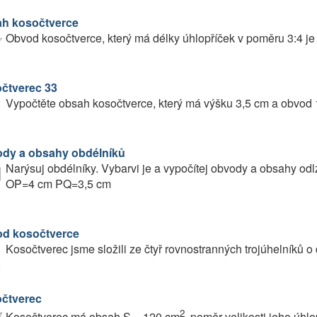
h kosočtverce
Obvod kosočtverce, který má délky úhlopříček v poměru 3:4 j
čtverec 33
Vypočtěte obsah kosočtverce, který má výšku 3,5 cm a obvod 
dy a obsahy obdélníků
Narýsuj obdélníky. Vybarvi je a vypočítej obvody a obsah
OP=4 cm PQ=3,5 cm
d kosočtverce
Kosočtverec jsme složili ze čtyř rovnostranných trojúhelníků o
čtverec
2
Kosočtverec má obsah S = 120 cm
, poměr velikosti jeho úhlop