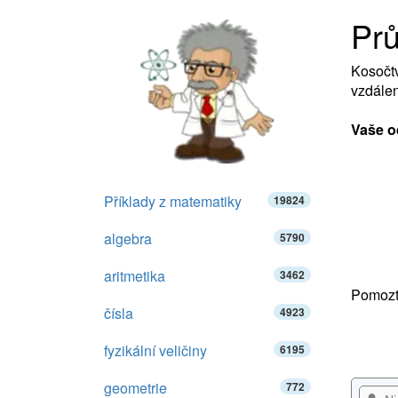
Prů
Kosočtv
vzdálen
Vaše o
Příklady z matematiky
19824
algebra
5790
aritmetika
3462
Pomozte
čísla
4923
fyzikální veličiny
6195
geometrie
772