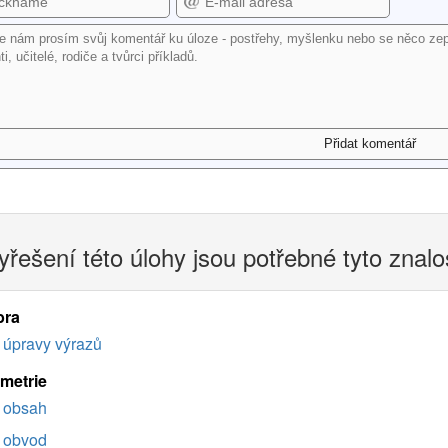
yřešení této úlohy jsou potřebné tyto znalo
bra
úpravy výrazů
imetrie
obsah
obvod