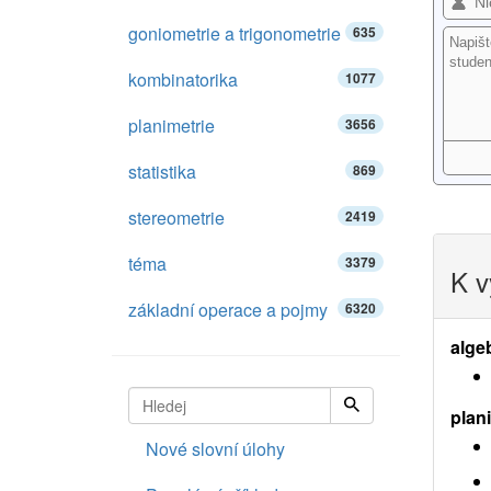
goniometrie a trigonometrie
635
kombinatorika
1077
planimetrie
3656
statistika
869
stereometrie
2419
téma
3379
K v
základní operace a pojmy
6320
alge
plan
Nové slovní úlohy