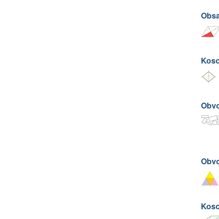
Obsa
Koso
Obvo
Obvo
Koso