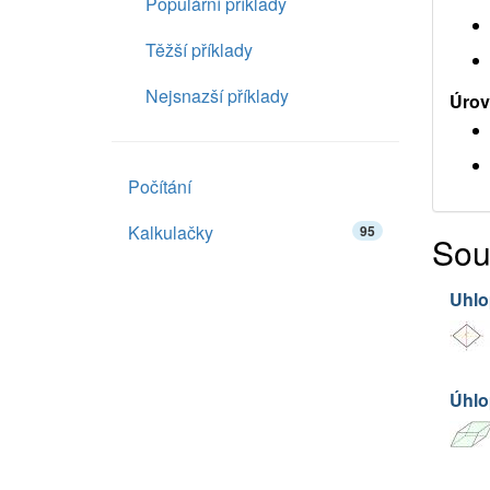
Populární příklady
Těžší příklady
Nejsnazší příklady
Úrov
Počítání
Kalkulačky
95
Sou
Uhlo
Úhlo