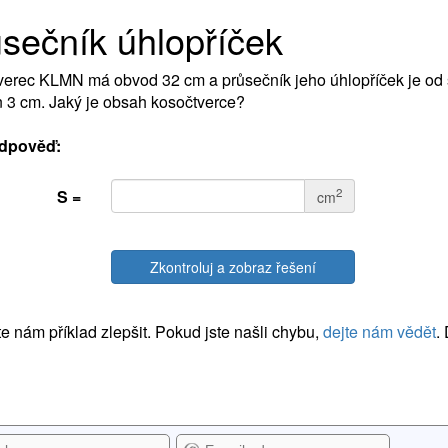
sečník úhlopříček
erec KLMN má obvod 32 cm a průsečník jeho úhlopříček je od 
 3 cm. Jaký je obsah kosočtverce?
dpověď:
2
S =
cm
Zkontroluj a zobraz řešení
 nám příklad zlepšit. Pokud jste našli chybu,
dejte nám vědět
.