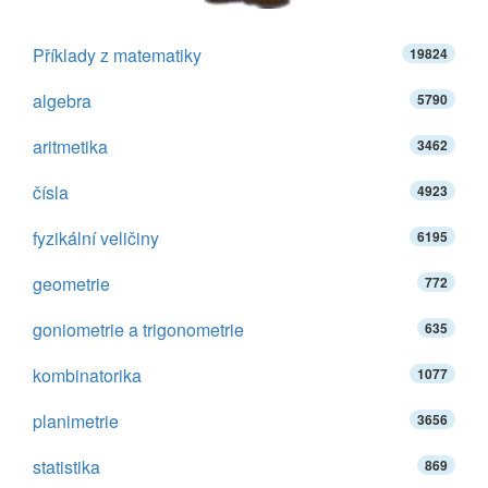
Příklady z matematiky
19824
algebra
5790
aritmetika
3462
čísla
4923
fyzikální veličiny
6195
geometrie
772
goniometrie a trigonometrie
635
kombinatorika
1077
planimetrie
3656
statistika
869