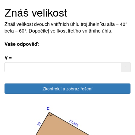
Znáš velikost
Znáš velikost dvouch vnitřních úhlu trojúhelníku alfa = 40°
beta = 60°. Dopočítej velikost třetího vnitřního úhlu.
Vaše odpověď:
γ =
°
Zkontroluj a zobraz řešení