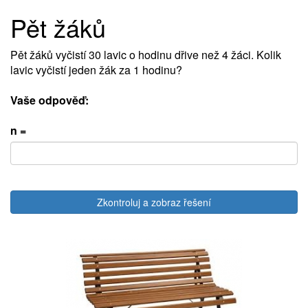
Pět žáků
Pět žáků vyčistí 30 lavic o hodinu dřive než 4 žáci. Kolik
lavic vyčistí jeden žák za 1 hodinu?
Vaše odpověď:
n =
Zkontroluj a zobraz řešení