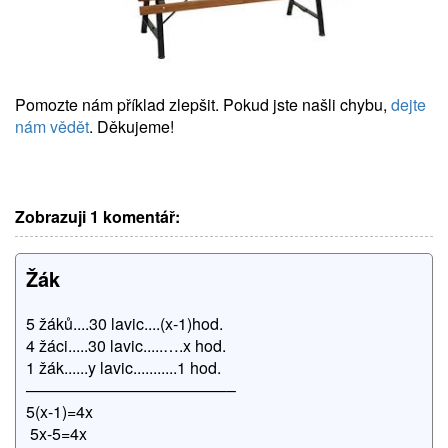
Pomozte nám příklad zlepšit. Pokud jste našli chybu,
dejte
nám vědět
. Děkujeme!
Zobrazuji 1 komentář:
Žák
5 žáků....30 lavic....(x-1)hod.
4 žáci.....30 lavic.....….x hod.
1 žák......y lavic...........1 hod.
————————————––
5(x-1)=4x
5x-5=4x