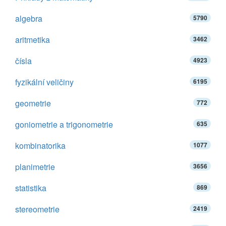
algebra
5790
aritmetika
3462
čísla
4923
fyzikální veličiny
6195
geometrie
772
goniometrie a trigonometrie
635
kombinatorika
1077
planimetrie
3656
statistika
869
stereometrie
2419