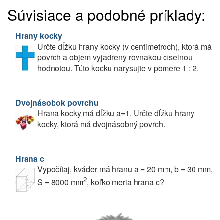
Súvisiace a podobné príklady:
Hrany kocky
Určte dĺžku hrany kocky (v centimetroch), ktorá má
povrch a objem vyjadrený rovnakou číselnou
hodnotou. Túto kocku narysujte v pomere 1 : 2.
Dvojnásobok povrchu
Hrana kocky má dĺžku a=1. Určte dĺžku hrany
kocky, ktorá má dvojnásobný povrch.
Hrana c
Vypočítaj, kváder má hranu a = 20 mm, b = 30 mm,
2
S = 8000 mm
, koľko meria hrana c?