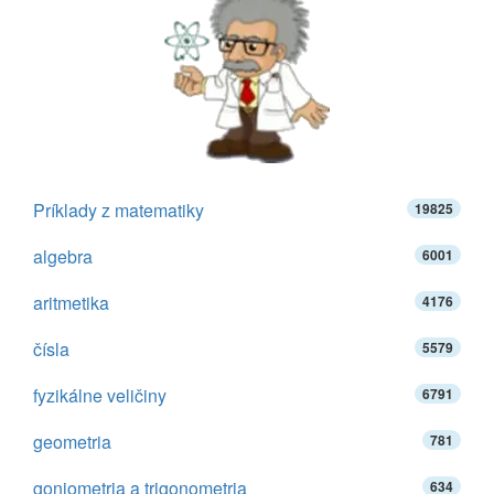
Príklady z matematiky
19825
algebra
6001
aritmetika
4176
čísla
5579
fyzikálne veličiny
6791
geometria
781
goniometria a trigonometria
634