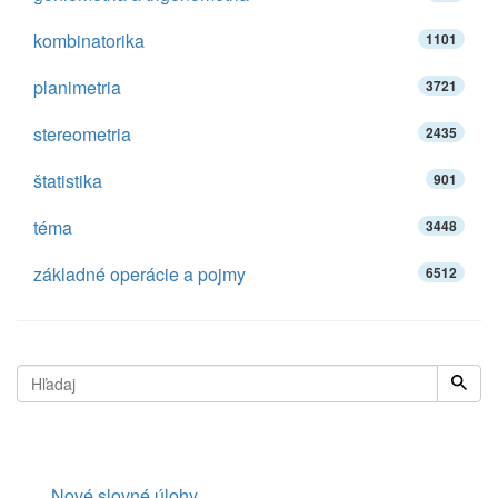
kombinatorika
1101
planimetria
3721
stereometria
2435
štatistika
901
téma
3448
základné operácie a pojmy
6512
Nové slovné úlohy