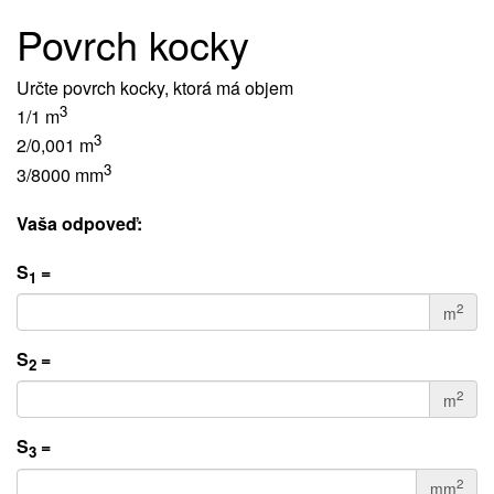
Povrch kocky
Určte povrch kocky, ktorá má objem
3
1/1 m
3
2/0,001 m
3
3/8000 mm
Vaša odpoveď:
S
=
1
2
m
S
=
2
2
m
S
=
3
2
mm