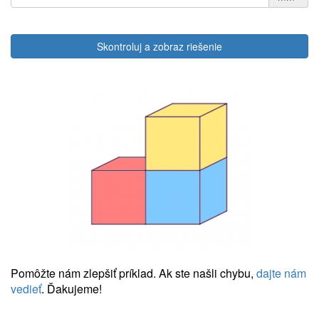
Skontroluj a zobraz riešenie
Pomôžte nám zlepšiť príklad. Ak ste našli chybu,
dajte nám
vedieť
. Ďakujeme!