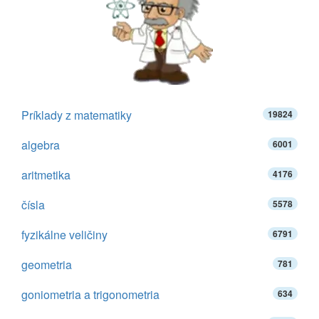
Príklady z matematiky
19824
algebra
6001
aritmetika
4176
čísla
5578
fyzikálne veličiny
6791
geometria
781
goniometria a trigonometria
634