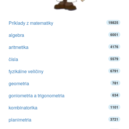
Príklady z matematiky
19825
algebra
6001
aritmetika
4176
čísla
5579
fyzikálne veličiny
6791
geometria
781
goniometria a trigonometria
634
kombinatorika
1101
planimetria
3721