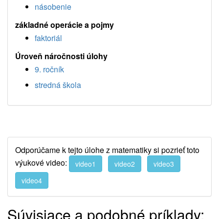
násobenie
základné operácie a pojmy
faktoriál
Úroveň náročnosti úlohy
9. ročník
stredná škola
Odporúčame k tejto úlohe z matematiky si pozrieť toto
výukové video:
video1
video2
video3
video4
Súvisiace a podobné príklady: