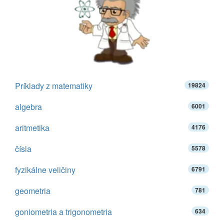
Príklady z matematiky
19824
algebra
6001
aritmetika
4176
čísla
5578
fyzikálne veličiny
6791
geometria
781
goniometria a trigonometria
634