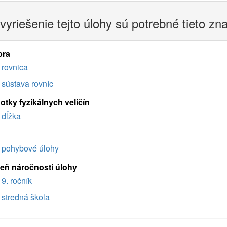
vyriešenie tejto úlohy sú potrebné tieto zn
bra
rovnica
sústava rovníc
otky fyzikálnych veličín
dĺžka
pohybové úlohy
eň náročnosti úlohy
9. ročník
stredná škola