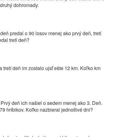
a druhý dohromady.
 deň predal o 90 losov menej ako prvý deň, tretí
dal tretí deň?
na tretí deň im zostalo ujsť ešte 12 km. Koľko km
i. Prvý deň ich našiel o sedem menej ako 3. Deň.
9 hríbikov. Koľko nazbieral jednotlivé dni?