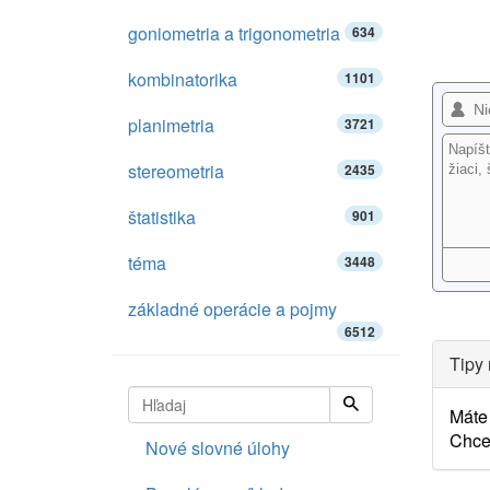
goniometria a trigonometria
634
kombinatorika
1101
planimetria
3721
stereometria
2435
štatistika
901
téma
3448
základné operácie a pojmy
6512
Tipy 
Máte 
Chce
Nové slovné úlohy