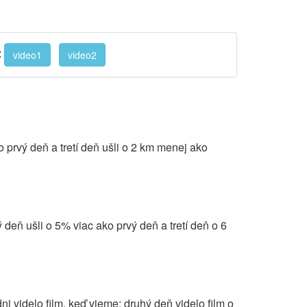
:
video1
video2
o prvý deň a tretí deň ušli o 2 km menej ako
deň ušli o 5% viac ako prvý deň a tretí deň o 6
dni videlo film, keď vieme: druhý deň videlo film o