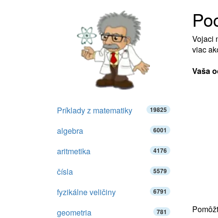
Po
Vojaci 
viac ak
Vaša o
Príklady z matematiky
19825
algebra
6001
aritmetika
4176
čísla
5579
fyzikálne veličiny
6791
Pomôžte
geometria
781