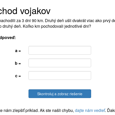
chod vojakov
nachodili za 3 dni 90 km. Druhý deň ušli dvakrát viac ako prvý deň,
o druhý deň. Koľko km pochodovali jednotlivé dni?
dpoveď:
a =
b =
c =
Skontroluj a zobraz riešenie
 nám zlepšiť príklad. Ak ste našli chybu,
dajte nám vedieť
. Ďak