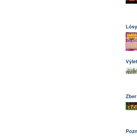
Lós
Výle
Zber
Pozn