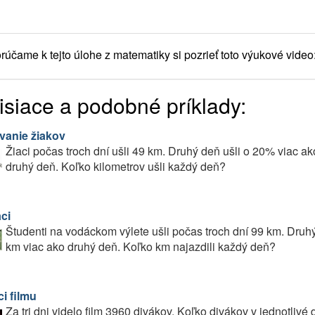
účame k tejto úlohe z matematiky si pozrieť toto výukové video
isiace a podobné príklady:
vanie žiakov
Žiaci počas troch dní ušli 49 km. Druhý deň ušli o 20% viac ak
druhý deň. Koľko kilometrov ušli každý deň?
ci
Študenti na vodáckom výlete ušli počas troch dní 99 km. Druhý 
km viac ako druhý deň. Koľko km najazdili každý deň?
i filmu
Za tri dni videlo film 3960 divákov. Koľko divákov v jednotlivé 