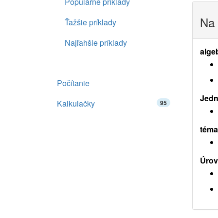
Populárne príklady
Na 
Ťažšie príklady
Najľahšie príklady
alge
Počítanie
Jedn
Kalkulačky
95
téma
Úrov