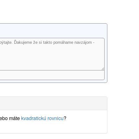
lebo máte
kvadratickú rovnicu
?