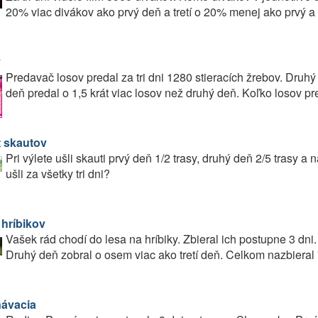
20% viac divákov ako prvý deň a tretí o 20% menej ako prvý 
y
Predavač losov predal za tri dni 1280 stieracích žrebov. Druhý
deň predal o 1,5 krát viac losov než druhý deň. Koľko losov pre
t skautov
Pri výlete ušli skauti prvý deň 1/2 trasy, druhý deň 2/5 trasy a 
ušli za všetky tri dni?
 hríbikov
Vašek rád chodí do lesa na hríbiky. Zbieral ich postupne 3 dn
Druhý deň zobral o osem viac ako tretí deň. Celkom nazbieral 7
ávacia