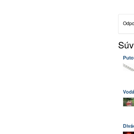
Odpor
Súv
Puto
Vodá
Divác