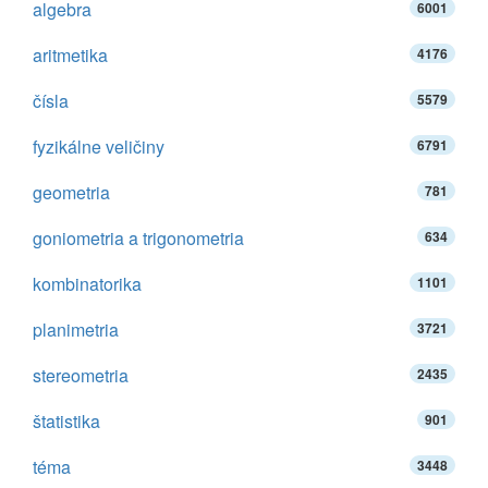
algebra
6001
aritmetika
4176
čísla
5579
fyzikálne veličiny
6791
geometria
781
goniometria a trigonometria
634
kombinatorika
1101
planimetria
3721
stereometria
2435
štatistika
901
téma
3448