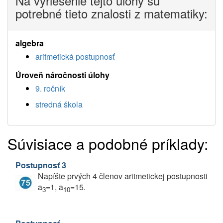
Na vyriešenie tejto úlohy sú
potrebné tieto znalosti z matematiky:
algebra
aritmetická postupnosť
Úroveň náročnosti úlohy
9. ročník
stredná škola
Súvisiace a podobné príklady:
Postupnosť 3
Napíšte prvých 4 členov aritmetickej postupnosti
a
=1, a
=15.
3
10