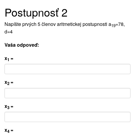
Postupnosť 2
Napíšte prvých 5 členov aritmetickej postupnosti a
=78,
19
d=4
Vaša odpoveď:
x
=
1
x
=
2
x
=
3
x
=
4