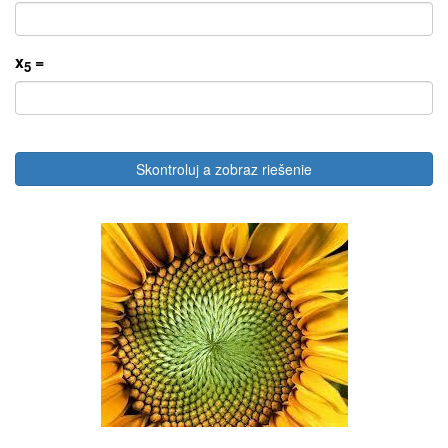
x
=
5
Skontroluj a zobraz riešenie