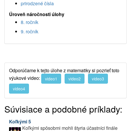
prirodzené čísla
Úroveň náročnosti úlohy
8. ročník
9. ročník
Odporúčame k tejto úlohe z matematiky si pozrieť toto
výukové video:
video1
video2
video3
video4
Súvisiace a podobné príklady:
Koľkými 5
Koľkými spôsobmi mohli štyria účastníci finále