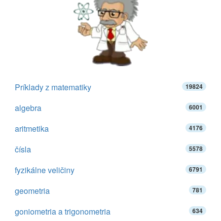
Príklady z matematiky
19824
algebra
6001
aritmetika
4176
čísla
5578
fyzikálne veličiny
6791
geometria
781
goniometria a trigonometria
634