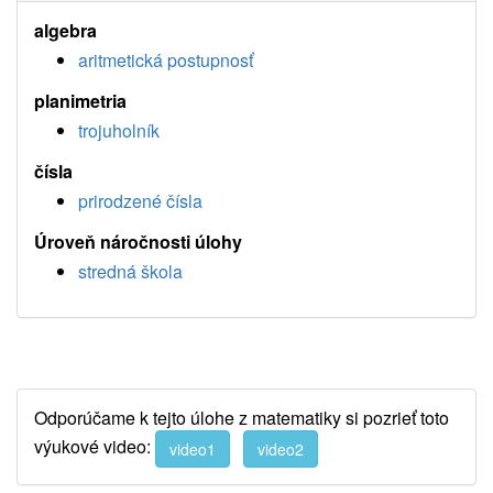
algebra
aritmetická postupnosť
planimetria
trojuholník
čísla
prirodzené čísla
Úroveň náročnosti úlohy
stredná škola
Odporúčame k tejto úlohe z matematiky si pozrieť toto
výukové video:
video1
video2