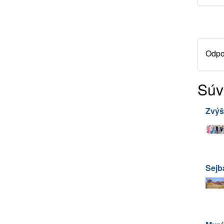
Odpor
Súv
Zvýš
Sejba