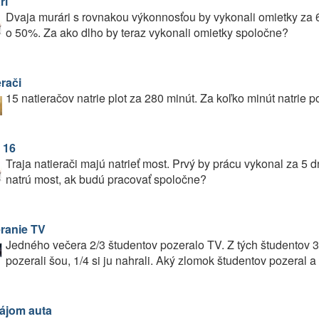
ri
Dvaja murári s rovnakou výkonnosťou by vykonali omietky za 6
o 50%. Za ako dlho by teraz vykonali omietky spoločne?
rači
15 natieračov natrie plot za 280 minút. Za koľko minút natrie p
 16
Traja natierači majú natrieť most. Prvý by prácu vykonal za 5 dn
natrú most, ak budú pracovať spoločne?
ranie TV
Jedného večera 2/3 študentov pozeralo TV. Z tých študentov 3/8
pozerali šou, 1/4 si ju nahrali. Aký zlomok študentov pozeral a
ájom auta