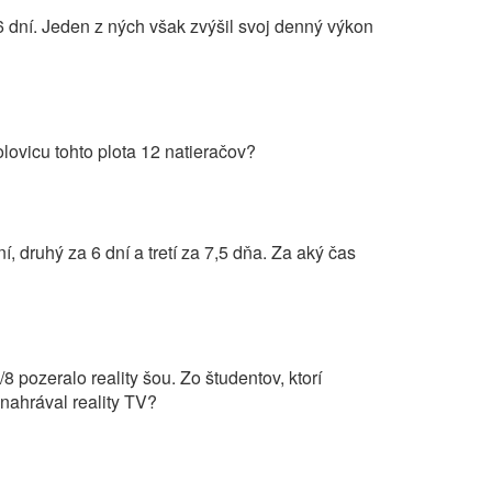
 dní. Jeden z ných však zvýšil svoj denný výkon
olovicu tohto plota 12 natieračov?
í, druhý za 6 dní a tretí za 7,5 dňa. Za aký čas
 pozeralo reality šou. Zo študentov, ktorí
 nahrával reality TV?