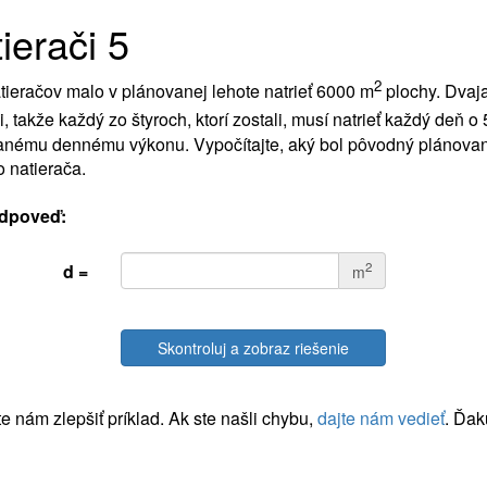
ierači 5
2
tieračov malo v plánovanej lehote natrieť 6000 m
plochy. Dvaja
i, takže každý zo štyroch, ktorí zostali, musí natrieť každý deň o
anému dennému výkonu. Vypočítajte, aký bol pôvodný plánova
 natierača.
dpoveď:
2
d =
m
Skontroluj a zobraz riešenie
 nám zlepšiť príklad. Ak ste našli chybu,
dajte nám vedieť
. Ďak