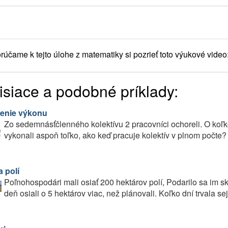
účame k tejto úlohe z matematiky si pozrieť toto výukové video
isiace a podobné príklady:
enie výkonu
Zo sedemnásťčlenného kolektívu 2 pracovníci ochoreli. O koľko
vykonali aspoň toľko, ako keď pracuje kolektív v plnom počte?
 polí
Poľnohospodári mali osiať 200 hektárov polí, Podarilo sa im sk
deň osiali o 5 hektárov viac, než plánovali. Koľko dní trvala se