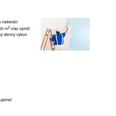
 natierači
2
 50 m
viac oproti
ný denný výkon
ujeme!