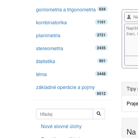
goniometria a trigonometria
634
kombinatorika
1101
planimetria
3721
stereometria
2435
štatistika
901
téma
3448
základné operácie a pojmy
Tipy 
6512
Praje
Nové slovné úlohy
Na 