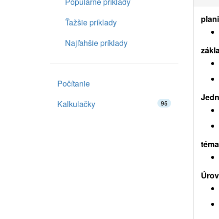
Populárne príklady
plan
Ťažšie príklady
Najľahšie príklady
zákl
Počítanie
Jedn
Kalkulačky
95
téma
Úrov