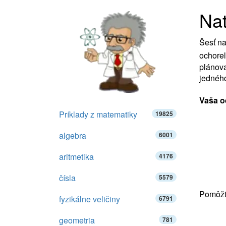
Nat
Šesť na
ochorel
plánov
jedného
Vaša o
Príklady z matematiky
19825
algebra
6001
aritmetika
4176
čísla
5579
Pomôžte
fyzikálne veličiny
6791
geometria
781