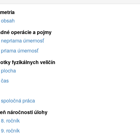
imetria
obsah
adné operácie a pojmy
nepriama úmernosť
priama úmernosť
otky fyzikálnych veličín
plocha
čas
spoločná práca
eň náročnosti úlohy
8. ročník
9. ročník