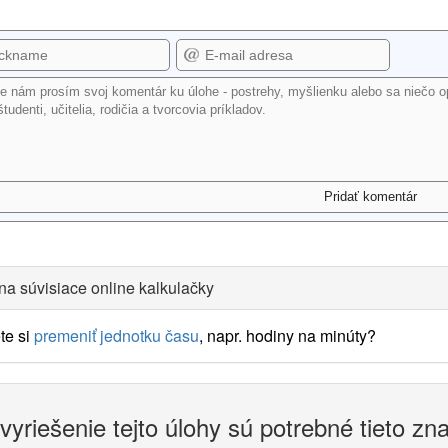
na súvisiace online kalkulačky
te si
premeniť jednotku času
, napr. hodiny na minúty?
vyriešenie tejto úlohy sú potrebné tieto zn