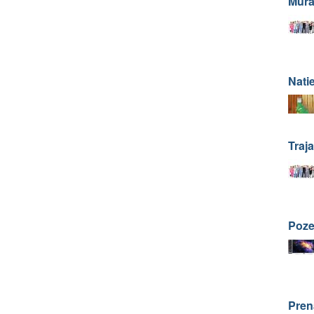
Murá
Natie
Traja
Poze
Pren