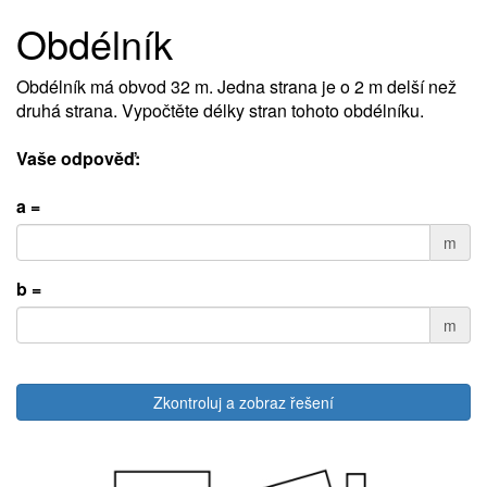
Obdélník
Obdélník má obvod 32 m. Jedna strana je o 2 m delší než
druhá strana. Vypočtěte délky stran tohoto obdélníku.
Vaše odpověď:
a =
m
b =
m
Zkontroluj a zobraz řešení