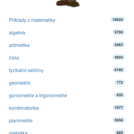
Příklady z matematiky
19824
algebra
5790
aritmetika
3462
čísla
4924
fyzikální veličiny
6195
geometrie
772
goniometrie a trigonometrie
635
kombinatorika
1077
planimetrie
3656
statistika
869