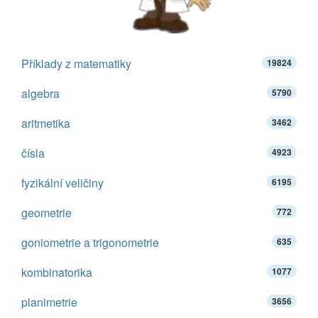
Příklady z matematiky
19824
algebra
5790
aritmetika
3462
čísla
4923
fyzikální veličiny
6195
geometrie
772
goniometrie a trigonometrie
635
kombinatorika
1077
planimetrie
3656