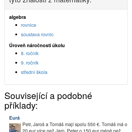
algebra
rovnice
soustava rovnic
Úroveň náročnosti úkolu
8. ročník
9. ročník
střední škola
Související a podobné
příklady:
Eurá
Petr, Jaroš a Tomáš mají spolu 550 €. Tomáš má o
20 eur více než Jaro, Peter o 150 eur méně než