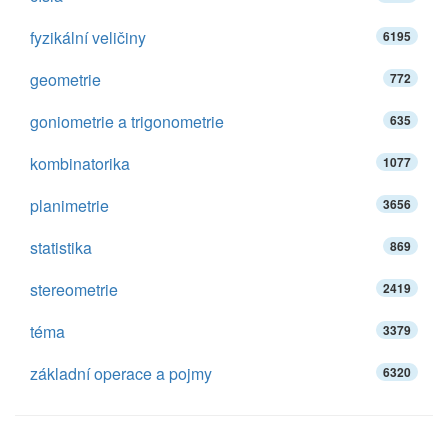
fyzikální veličiny
6195
geometrie
772
goniometrie a trigonometrie
635
kombinatorika
1077
planimetrie
3656
statistika
869
stereometrie
2419
téma
3379
základní operace a pojmy
6320