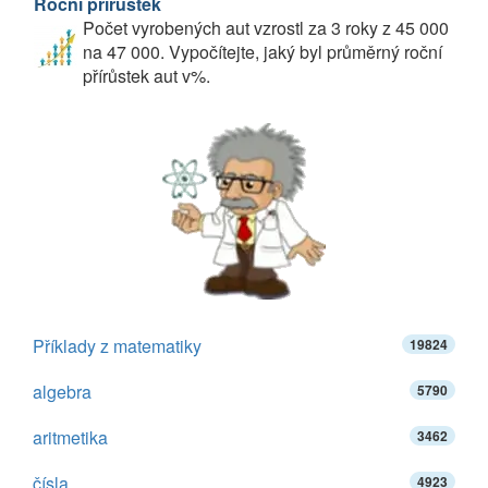
Roční přírůstek
Počet vyrobených aut vzrostl za 3 roky z 45 000
na 47 000. Vypočítejte, jaký byl průměrný roční
přírůstek aut v%.
Příklady z matematiky
19824
algebra
5790
aritmetika
3462
čísla
4923