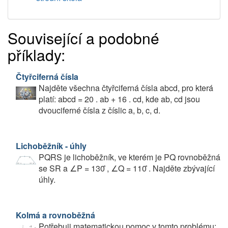
Související a podobné
příklady:
Čtyřciferná čísla
Najděte všechna čtyřciferná čísla abcd, pro která
platí: abcd = 20 . ab + 16 . cd, kde ab, cd jsou
dvouciferné čísla z číslic a, b, c, d.
Lichoběžník - úhly
PQRS je lichoběžník, ve kterém je PQ rovnoběžná
se SR a ∠P = 130 ̊, ∠Q = 110 ̊. Najděte zbývající
úhly.
Kolmá a rovnoběžná
Potřebuji matematickou pomoc v tomto problému: