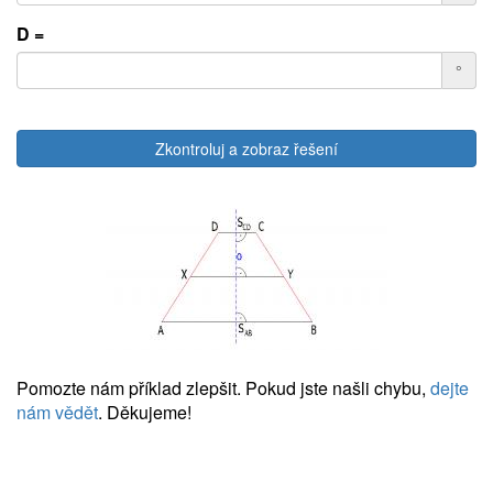
D =
°
Zkontroluj a zobraz řešení
Pomozte nám příklad zlepšit. Pokud jste našli chybu,
dejte
nám vědět
. Děkujeme!