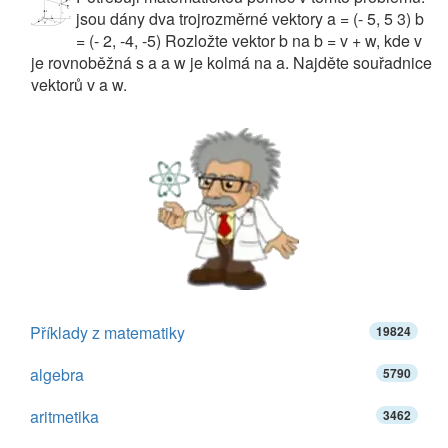
jsou dány dva trojrozměrné vektory a = (- 5, 5 3) b
= (- 2, -4, -5) Rozložte vektor b na b = v + w, kde v
je rovnoběžná s a a w je kolmá na a. Najděte souřadnice
vektorů v a w.
Příklady z matematiky
19824
algebra
5790
aritmetika
3462