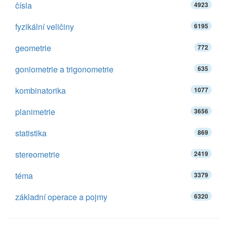
čísla
4923
fyzikální veličiny
6195
geometrie
772
goniometrie a trigonometrie
635
kombinatorika
1077
planimetrie
3656
statistika
869
stereometrie
2419
téma
3379
základní operace a pojmy
6320