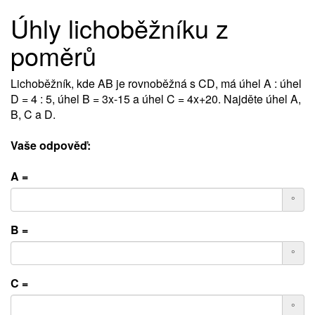
Úhly lichoběžníku z
poměrů
Lichoběžník, kde AB je rovnoběžná s CD, má úhel A : úhel
D = 4 : 5, úhel B = 3x-15 a úhel C = 4x+20. Najděte úhel A,
B, C a D.
Vaše odpověď:
A =
°
B =
°
C =
°