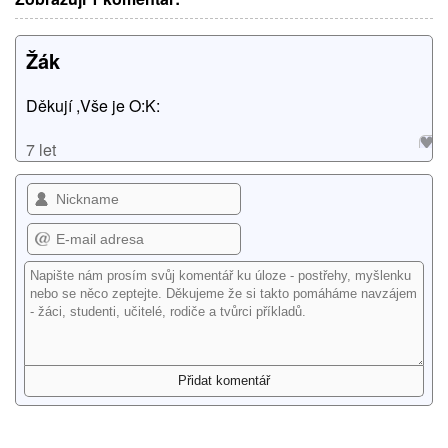
Žák
Děkují ,Vše je O:K:
7 let