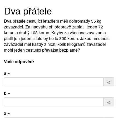
Dva přátele
Dva přátele cestující letadlem měli dohromady 35 kg
zavazadel. Za nadváhu při přepravě zaplatil jeden 72
korun a druhý 108 korun. Kdyby za všechna zavazadla
platil jen jeden, stálo by ho to 300 korun. Jakou hmotnost
zavazadel měl každý z nich, kolik kilogramů zavazadel
mohl jeden cestující převážet bezplatně?
Vaše odpověď:
a =
kg
b =
kg
x =