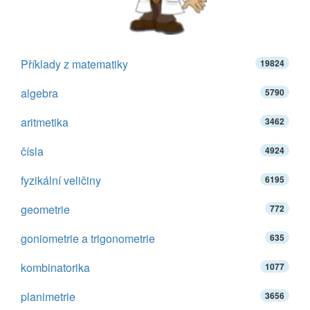
Příklady z matematiky
19824
algebra
5790
aritmetika
3462
čísla
4924
fyzikální veličiny
6195
geometrie
772
goniometrie a trigonometrie
635
kombinatorika
1077
planimetrie
3656