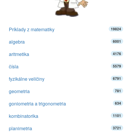
Príklady z matematiky
19824
algebra
6001
aritmetika
4176
čísla
5579
fyzikálne veličiny
6791
geometria
781
goniometria a trigonometria
634
kombinatorika
1101
planimetria
3721