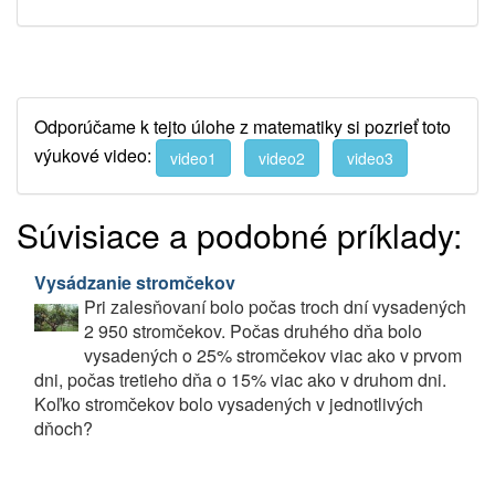
Odporúčame k tejto úlohe z matematiky si pozrieť toto
výukové video:
video1
video2
video3
Súvisiace a podobné príklady:
Vysádzanie stromčekov
Pri zalesňovaní bolo počas troch dní vysadených
2 950 stromčekov. Počas druhého dňa bolo
vysadených o 25% stromčekov viac ako v prvom
dni, počas tretieho dňa o 15% viac ako v druhom dni.
Koľko stromčekov bolo vysadených v jednotlivých
dňoch?