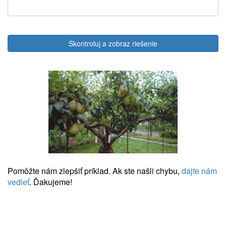
Skontroluj a zobraz riešenie
Pomôžte nám zlepšiť príklad. Ak ste našli chybu,
dajte nám
vedieť
. Ďakujeme!